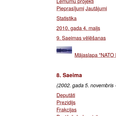
Lēmumu projekti
Pieprasījumi
Jautājumi
Statistika
2010. gada 4. maijs
9. Saeimas vēlēšanas
Mājaslapa "NATO 
8. Saeima
(2002. gada 5. novembris 
Deputāti
Prezidijs
Frakcijas