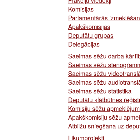
Frakciju viedokļi
Komisijas
Parlamentārās izmeklēšan
Apakškomisijas
Deputātu grupas
Delegācijas
Saeimas sēžu darba kārtī
Saeimas sēžu stenogram
Saeimas sēžu videotranslā
Saeimas sēžu audiotranslā
Saeimas sēžu statistika
Deputātu klātbūtnes reģis
Komisiju sēžu apmeklējum
Apakškomisiju sēžu apme
Atbilžu sniegšana uz depu
Likumprojekti