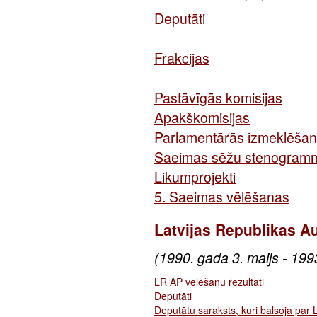
Deputāti
Frakcijas
Pastāvīgās komisijas
Apakškomisijas
Parlamentārās izmeklēšan
Saeimas sēžu stenogram
Likumprojekti
5. Saeimas vēlēšanas
Latvijas Republikas 
(1990. gada 3. maijs - 1993.
LR AP vēlēšanu rezultāti
Deputāti
Deputātu saraksts, kuri balsoja par