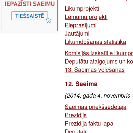
Likumprojekti
Lēmumu projekti
Pieprasījumi
Jautājumi
Likumdošanas statistika
Komisijās izskatītie likumpr
Deputātu atalgojums un k
13. Saeimas vēlēšanas
12. Saeima
(2014. gada 4. novembris 
Saeimas priekšsēdētāja
Prezidijs
Prezidija faktu lapa
Deputāti