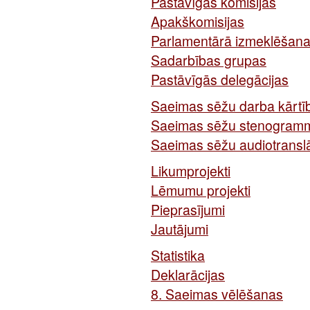
Pastāvīgās komisijas
Apakškomisijas
Parlamentārā izmeklēšana
Sadarbības grupas
Pastāvīgās delegācijas
Saeimas sēžu darba kārtī
Saeimas sēžu stenogram
Saeimas sēžu audiotranslā
Likumprojekti
Lēmumu projekti
Pieprasījumi
Jautājumi
Statistika
Deklarācijas
8. Saeimas vēlēšanas