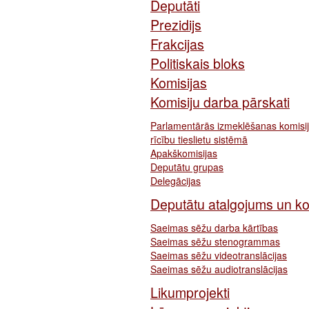
Deputāti
Prezidijs
Frakcijas
Politiskais bloks
Komisijas
Komisiju darba pārskati
Parlamentārās izmeklēšanas komisij
rīcību tieslietu sistēmā
Apakškomisijas
Deputātu grupas
Delegācijas
Deputātu atalgojums un k
Saeimas sēžu darba kārtības
Saeimas sēžu stenogrammas
Saeimas sēžu videotranslācijas
Saeimas sēžu audiotranslācijas
Likumprojekti