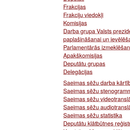
Frakcijas
Frakciju viedokļi
Komisijas
Darba grupa Valsts prezid
paplašināšanai un ievēlēš
Parlamentārās izmeklēšan
Apakškomisijas
Deputātu grupas
Delegācijas
Saeimas sēžu darba kārtī
Saeimas sēžu stenogram
Saeimas sēžu videotranslā
Saeimas sēžu audiotranslā
Saeimas sēžu statistika
Deputātu klātbūtnes reģis