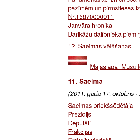
pazīmēm un pirmstiesas iz
Nr.16870000911
Janvāra hronika
Barikāžu dalībnieka piemi
12. Saeimas vēlēšanas
Mājaslapa "Mūsu 
11. Saeima
(2011. gada 17. oktobris -
Saeimas priekšsēdētāja
Prezidijs
Deputāti
Frakcijas