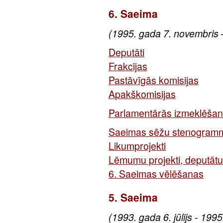
6. Saeima
(1995. gada 7. novembris 
Deputāti
Frakcijas
Pastāvīgās komisijas
Apakškomisijas
Parlamentārās izmeklēšan
Saeimas sēžu stenogram
Likumprojekti
Lēmumu projekti, deputātu 
6. Saeimas vēlēšanas
5. Saeima
(1993. gada 6. jūlijs - 199