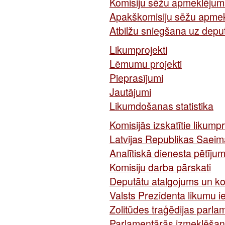
Komisiju sēžu apmeklējum
Apakškomisiju sēžu apme
Atbilžu sniegšana uz depu
Likumprojekti
Lēmumu projekti
Pieprasījumi
Jautājumi
Likumdošanas statistika
Komisijās izskatītie likumpr
Latvijas Republikas Saeim
Analītiskā dienesta pētījum
Komisiju darba pārskati
Deputātu atalgojums un k
Valsts Prezidenta likumu i
Zolitūdes traģēdijas parl
Parlamentārās izmeklēšan