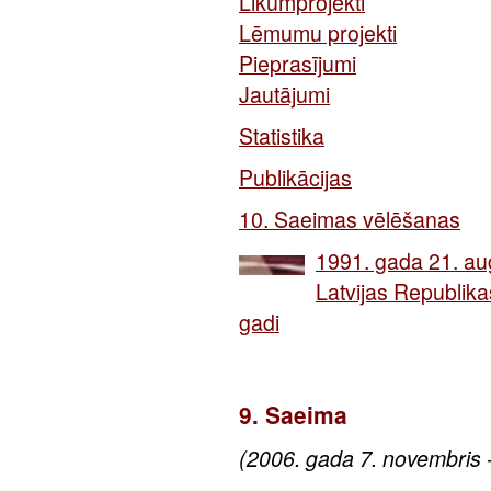
Likumprojekti
Lēmumu projekti
Pieprasījumi
Jautājumi
Statistika
Publikācijas
10. Saeimas vēlēšanas
1991. gada 21. aug
Latvijas Republika
gadi
9. Saeima
(2006. gada 7. novembris 