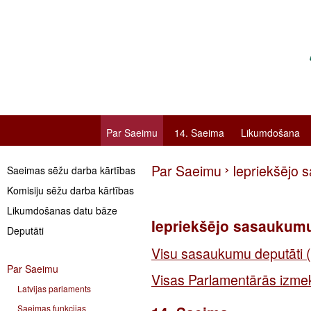
Par Saeimu
14. Saeima
Likumdošana
Par Saeimu
Iepriekšējo 
Saeimas sēžu darba kārtības
Komisiju sēžu darba kārtības
Likumdošanas datu bāze
Iepriekšējo sasaukumu
Deputāti
Visu sasaukumu deputāti (
Par Saeimu
Visas Parlamentārās izmek
Latvijas parlaments
Saeimas funkcijas