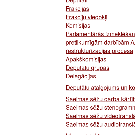
Frakcijas
Frakciju viedokļi
Komisijas
Parlamentārās izmeklēšan
pretlikumīgām darbībām A
restrukturizācijas procesā
Apakškomisijas
Deputātu grupas
Delegācijas
Deputātu atalgojums un k
Saeimas sēžu darba kārtī
Saeimas sēžu stenogram
Saeimas sēžu videotranslā
Saeimas sēžu audiotranslā