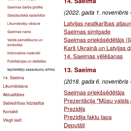
14. Saeima
Saeimas darba grafiks
(2022. gada 1. novembris 
Starptautiskā sadarbība
Latvijas neatkarības atjau
Likumdevēju vēsture
Saeimas simtgade
Saeimas nams
Saeimas priekšsēdētājs (l
Valsts pamatlikums un
simbolika
Karš Ukrainā un Latvijas d
Informatīvie materiāli
14. Saeimas vēlēšanas
Publikācijas un statistika
13. Saeima
Iepriekšējo sasaukumu arhīvs
14. Saeima
(2018. gada 6. novembris 
Likumdošana
Saeimas priekšsēdētāja
Aktualitātes
Prezentācija "Mūsu valsts
Sabiedrības līdzdalība
Prezidijs
Kontakti
Prezidija faktu lapa
Viegli lasīt
Deputāti