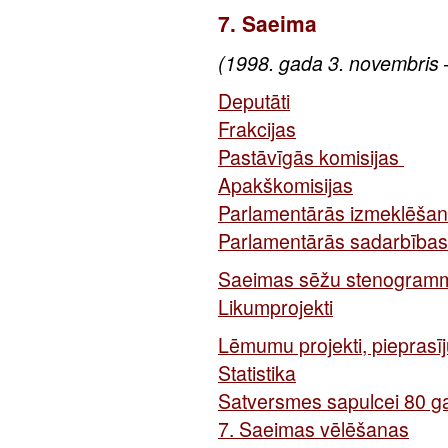
7. Saeima
(1998. gada 3. novembris 
Deputāti
Frakcijas
Pastāvīgās komisijas
Apakškomisijas
Parlamentārās izmeklēšan
Parlamentārās sadarbības
Saeimas sēžu stenogram
Likumprojekti
Lēmumu projekti, pieprasīj
Statistika
Satversmes sapulcei 80 g
7. Saeimas vēlēšanas