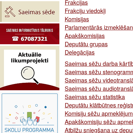
Frakcijas
Frakciju viedokļi
Komisijas
Parlamentārās izmeklēšan
Apakškomisijas
Deputātu grupas
Delegācijas
Saeimas sēžu darba kārtī
Saeimas sēžu stenogram
Saeimas sēžu videotranslā
Saeimas sēžu audiotranslā
Saeimas sēžu statistika
Deputātu klātbūtnes reģis
Komisiju sēžu apmeklējum
Apakškomisiju sēžu apme
Atbilžu sniegšana uz depu