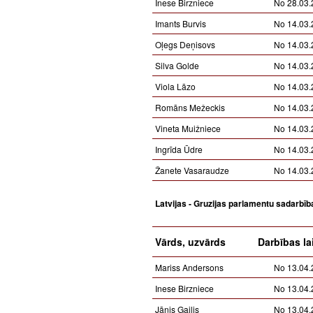
Inese Birzniece
No 28.03.
Imants Burvis
No 14.03.
Oļegs Deņisovs
No 14.03.
Silva Golde
No 14.03.
Viola Lāzo
No 14.03.
Romāns Mežeckis
No 14.03.
Vineta Muižniece
No 14.03.
Ingrīda Ūdre
No 14.03.
Žanete Vasaraudze
No 14.03.
Latvijas - Gruzijas parlamentu sadarbī
Vārds, uzvārds
Darbības la
Mariss Andersons
No 13.04.
Inese Birzniece
No 13.04.
Jānis Gailis
No 13.04.