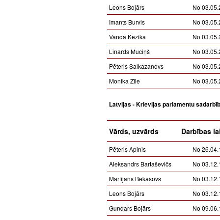
Leons Bojārs
No 03.05.
Imants Burvis
No 03.05.
Vanda Kezika
No 03.05.
Linards Muciņš
No 03.05.
Pēteris Salkazanovs
No 03.05.
Monika Zīle
No 03.05.
Latvijas - Krievijas parlamentu sadarbī
Vārds, uzvārds
Darbības la
Pēteris Apinis
No 26.04.
Aleksandrs Bartaševičs
No 03.12.
Martijans Bekasovs
No 03.12.
Leons Bojārs
No 03.12.
Gundars Bojārs
No 09.06.