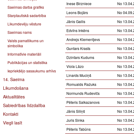
Inese Birzniece
No 13.04.
Saeimas darba grafiks
Leons Bojārs
No 04.09.
Starptautiskā sadarbība
Jānis Gailis
No 13.04.
Likumdevēju vēsture
Edvīns Inkēns
No 13.04.
Saeimas nams
Andrejs Klementjevs
No 13.04.
Valsts pamatlikums un
simbolika
Guntars Krasts
No 13.04.
Informatīvie materiāli
Dzintars Kudums
No 13.04.
Publikācijas un statistika
Viola Lāzo
No 13.04.
Iepriekšējo sasaukumu arhīvs
Linards Muciņš
No 13.04.
14. Saeima
Romualds Ražuks
No 13.04.
Likumdošana
Normunds Rudevičs
No 13.04.
Aktualitātes
Pēteris Salkazanovs
No 13.04.
Sabiedrības līdzdalība
Jānis Siliņš
No 13.04.
Kontakti
Juris Sinka
No 13.04.
Viegli lasīt
Pēteris Tabūns
No 13.04.