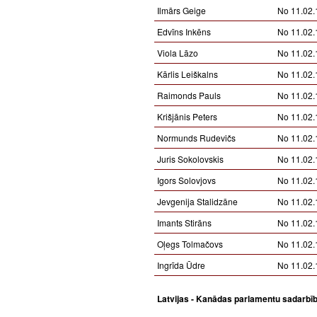
Ilmārs Geige
No 11.02.
Edvīns Inkēns
No 11.02.
Viola Lāzo
No 11.02.
Kārlis Leiškalns
No 11.02.
Raimonds Pauls
No 11.02.
Krišjānis Peters
No 11.02.
Normunds Rudevičs
No 11.02.
Juris Sokolovskis
No 11.02.
Igors Solovjovs
No 11.02.
Jevgenija Stalidzāne
No 11.02.
Imants Stirāns
No 11.02.
Oļegs Tolmačovs
No 11.02.
Ingrīda Ūdre
No 11.02.
Latvijas - Kanādas parlamentu sadarbī