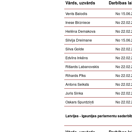
Vārds, uzvārds
Darbības la
Vents Balodis
No 15.06.
Inese Birzniece
No 22.02.
Helēna Demakova
No 22.02.
Silvija Dreimane
No 15.06.
Silva Golde
No 22.02.
Edvīns Inkēns
No 22.02.
Rišards Labanovskis
No 22.02.
Rihards Pīks
No 22.02.
Antons Seiksts
No 22.02.
Juris Sinka
No 22.02.
Oskars Spurdziņš
No 22.02.
Latvijas - Igaunijas parlamentu sadarbī