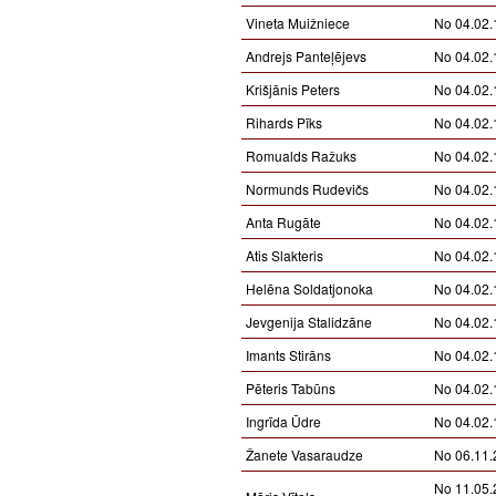
Vineta Muižniece
No 04.02.
Andrejs Panteļējevs
No 04.02.
Krišjānis Peters
No 04.02.
Rihards Pīks
No 04.02.
Romualds Ražuks
No 04.02.
Normunds Rudevičs
No 04.02.
Anta Rugāte
No 04.02.
Atis Slakteris
No 04.02.
Helēna Soldatjonoka
No 04.02.
Jevgenija Stalidzāne
No 04.02.
Imants Stirāns
No 04.02.
Pēteris Tabūns
No 04.02.
Ingrīda Ūdre
No 04.02.
Žanete Vasaraudze
No 06.11.
No 11.05.