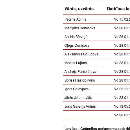
Vārds, uzvārds
Darbības la
Pēteris Apinis
No 15.02.
Martijans Bekasovs
No 28.01.
Andris Bērziņš
No 28.01.
Oļegs Deņisovs
No 28.01.
Aleksandrs Golubovs
No 28.01.
Modris Lujāns
No 28.01.
Andrejs Panteļējevs
No 28.01.
Boriss Rastopirkins
No 28.01.
Igors Solovjovs
No 25.11.
Jānis Urbanovičs
No 28.01.
Juris Galerijs Vidiņš
No 18.05.
No 28.01.
Latvijas - Čečenijas parlamentu sadarb