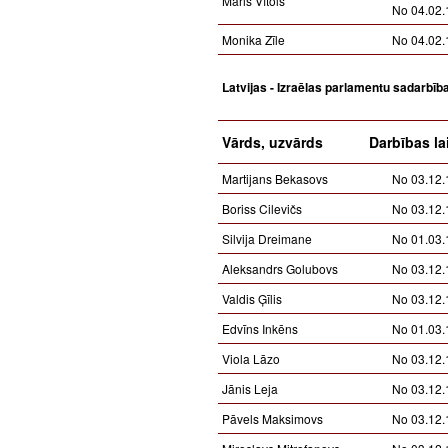
Māris Vītols
No 04.02.
Monika Zīle
No 04.02.
Latvijas - Izraēlas parlamentu sadarbīb
Vārds, uzvārds
Darbības la
Martijans Bekasovs
No 03.12.
Boriss Cilevičs
No 03.12.
Silvija Dreimane
No 01.03.
Aleksandrs Golubovs
No 03.12.
Valdis Ģīlis
No 03.12.
Edvīns Inkēns
No 01.03.
Viola Lāzo
No 03.12.
Jānis Leja
No 03.12.
Pāvels Maksimovs
No 03.12.