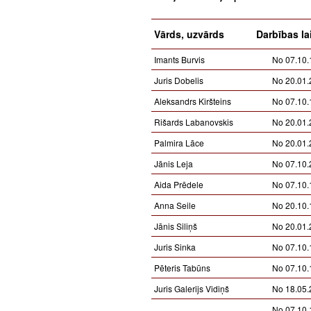
Vārds, uzvārds
Darbības la
Imants Burvis
No 07.10.
Juris Dobelis
No 20.01.
Aleksandrs Kiršteins
No 07.10.
Rišards Labanovskis
No 20.01.
Palmira Lāce
No 20.01.
Jānis Leja
No 07.10.
Aida Prēdele
No 07.10.
Anna Seile
No 20.10.
Jānis Siliņš
No 20.01.
Juris Sinka
No 07.10.
Pēteris Tabūns
No 07.10.
Juris Galerijs Vidiņš
No 18.05.
No 07.10.