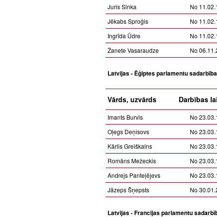
Juris Sinka
No 11.02.
Jēkabs Sproģis
No 11.02.
Ingrīda Ūdre
No 11.02.
Žanete Vasaraudze
No 06.11.
Latvijas - Ēģiptes parlamentu sadarbīb
Vārds, uzvārds
Darbības la
Imants Burvis
No 23.03.
Oļegs Deņisovs
No 23.03.
Kārlis Greiškalns
No 23.03.
Romāns Mežeckis
No 23.03.
Andrejs Panteļējevs
No 23.03.
Jāzeps Šņepsts
No 30.01.
Latvijas - Francijas parlamentu sadarb