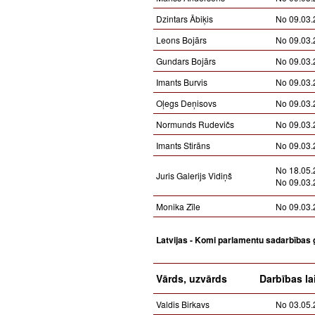
Dzintars Ābiķis
No 09.03.
Leons Bojārs
No 09.03.
Gundars Bojārs
No 09.03.
Imants Burvis
No 09.03.
Oļegs Deņisovs
No 09.03.
Normunds Rudevičs
No 09.03.
Imants Stirāns
No 09.03.
No 18.05.
Juris Galerijs Vidiņš
No 09.03.
Monika Zīle
No 09.03.
Latvijas - Komi parlamentu sadarbības
Vārds, uzvārds
Darbības la
Valdis Birkavs
No 03.05.