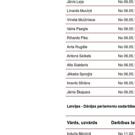
Jānis Leja
No 06.05.
Linards Muciņš
No 06.05.
Vineta Muižniece
No 06.05.
Vaira Paegle
No 06.05.
Rihards Pīks
No 06.05.
Anta Rugāte
No 06.05.
Antons Seiksts
No 06.05.
Atis Slakteris
No 06.05.
Jēkabs Sproģis
No 06.05.
Imants Stirāns
No 06.05.
Jānis Škapars
No 06.05.
Latvijas - Dānijas parlamentu sadarbīb
Vārds, uzvārds
Darbības la
Indulis Bērziņš
No 11.02.