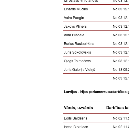
Miroslavs Mitrofanovs
No 03.12.
Linards Muciņš
No 03.12.
Vaira Paegle
No 03.12.
Jakovs Pliners
No 03.12.
Aida Prēdele
No 03.12.
Boriss Rastopirkins
No 03.12.
Juris Sokolovskis
No 03.12.
Oļegs Tolmačovs
No 03.12.
Juris Galerijs Vidiņš
No 18.05.
No 03.12.
Latvijas - Īrijas parlamentu sadarbības 
Vārds, uzvārds
Darbības la
Egils Baldzēns
No 02.11.
Inese Birzniece
No 02.11.