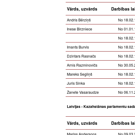
Vārds, uzvārds
Darbības la
Andris Bērziņš
No 18.02.
Inese Birzniece
No 01.01.
No 18.02.
Imants Burvis
No 18.02.
Dzintars Rasnačs
No 18.02.
Arnis Razminovičs
No 30.05.
Mareks Segliņš
No 18.02.
Juris Sinka
No 18.02.
Žanete Vasaraudze
No 06.11.
Latvijas - Kazahstānas parlamentu sad
Vārds, uzvārds
Darbības la
Mariss Andersons
No 09.03.