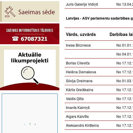
Juris Galerijs Vidiņš
No 13.04.
Latvijas - ASV parlamentu sadarbības 
Vārds, uzvārds
Darbības la
Inese Birzniece
No 01.01.
No 04.01.
Boriss Cilevičs
No 17.12.
Helēna Demakova
No 17.12.
Silvija Dreimane
No 01.03.
Kārlis Greiškalns
No 17.12.
Valdis Ģīlis
No 17.12.
Imants Kalniņš
No 17.12.
Aigars Kalvītis
No 17.12.
Aleksandrs Kiršteins
No 17.12.