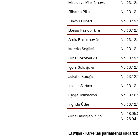
Miroslavs Mitrofanovs
No 03.12.
Rihards Pīks
No 03.12.
Jakovs Pliners
No 03.12.
Boriss Rastopirkins
No 03.12.
Arnis Razminovičs
No 03.12.
Mareks Segliņš
No 03.12.
Juris Sokolovskis
No 03.12.
Igors Solovjovs
No 03.12.
Jēkabs Sproģis
No 03.12.
Imants Stirāns
No 03.12.
Oļegs Tolmačovs
No 03.12.
Ingrīda Ūdre
No 03.12.
No 18.05.
Juris Galerijs Vidiņš
No 26.04.
Latvijas - Kuveitas parlamentu sadarbī