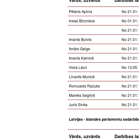
Vārds, uzvārds
Darbības la
Pēteris Apinis
No 21.01.
Inese Birzniece
No 01.01.
No 21.01.
Imants Burvis
No 21.01.
Ilmārs Geige
No 21.01.
Imants Kalniņš
No 21.01.
Viola Lāzo
No 13.05.
Linards Muciņš
No 21.01.
Romualds Ražuks
No 21.01.
Mareks Segliņš
No 21.01.
Juris Sinka
No 21.01.
Latvijas - Islandes parlamentu sadarbī
Vārds, uzvārds
Darbības la