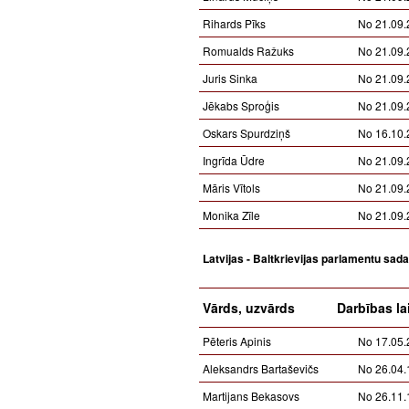
Rihards Pīks
No 21.09.
Romualds Ražuks
No 21.09.
Juris Sinka
No 21.09.
Jēkabs Sproģis
No 21.09.
Oskars Spurdziņš
No 16.10.
Ingrīda Ūdre
No 21.09.
Māris Vītols
No 21.09.
Monika Zīle
No 21.09.
Latvijas - Baltkrievijas parlamentu sad
Vārds, uzvārds
Darbības la
Pēteris Apinis
No 17.05.
Aleksandrs Bartaševičs
No 26.04.
Martijans Bekasovs
No 26.11.