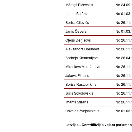
Mārtiņš Bičevskis
No 24.09.
Leons Bojārs
No 01.03.
Boriss Cilevičs
No 26.11.
Jānis Čevers
No 01.03.
Oļegs Deņisovs
No 26.11.
Aleksandrs Golubovs
No 26.11.
Andrejs Klementjevs
No 26.04.
Miroslavs Mitrofanovs
No 26.11.
Jakovs Pliners
No 26.11.
Boriss Rastopirkins
No 26.11.
Juris Sokolovskis
No 26.11.
Imants Stirāns
No 26.11.
Osvalds Zvejsalnieks
No 01.03.
Latvijas - Centrālāzijas valstu parlame