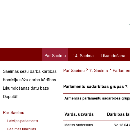
Par Saeimu
14. Saeima
Likumdošana
Par Saeimu
7. Saeima
Parlamen
Saeimas sēžu darba kārtības
Komisiju sēžu darba kārtības
Parlamentu sadarbības grupas 7.
Likumdošanas datu bāze
Deputāti
Armēnijas parlamentu sadarbības grup
Par Saeimu
Vārds, uzvārds
Darbības la
Latvijas parlaments
Mariss Andersons
No 13.04.
Saeimas funkcijas