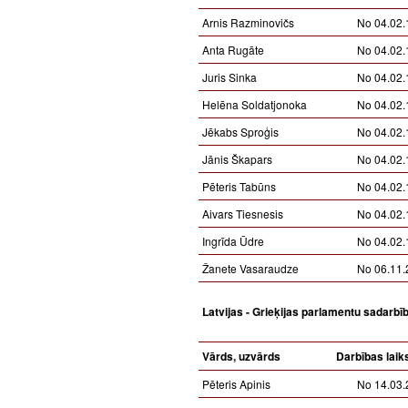
Arnis Razminovičs
No 04.02.
Anta Rugāte
No 04.02.
Juris Sinka
No 04.02.
Helēna Soldatjonoka
No 04.02.
Jēkabs Sproģis
No 04.02.
Jānis Škapars
No 04.02.
Pēteris Tabūns
No 04.02.
Aivars Tiesnesis
No 04.02.
Ingrīda Ūdre
No 04.02.
Žanete Vasaraudze
No 06.11.
Latvijas - Grieķijas parlamentu sadarbī
Vārds, uzvārds
Darbības laik
Pēteris Apinis
No 14.03.