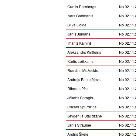
Guntis Dambergs
No 02.11.
Ivars Godmanis
No 02.11.
Silva Golde
No 02.11.
Jānis Jurkāns
No 02.11.
Imants Kalniņš
No 02.11.
Aleksandrs Kiršteins
No 02.11.
Kārlis Leiškalns
No 02.11.
Romāns Mežeckis
No 02.11.
Andrejs Panteļējevs
No 02.11.
Rihards Pīks
No 02.11.
Jēkabs Sproģis
No 02.11.
Oskars Spurdziņš
No 02.11.
Jevgenija Stalidzāne
No 02.11.
Jānis Straume
No 02.11.
Andris Šķēle
No 02.11.