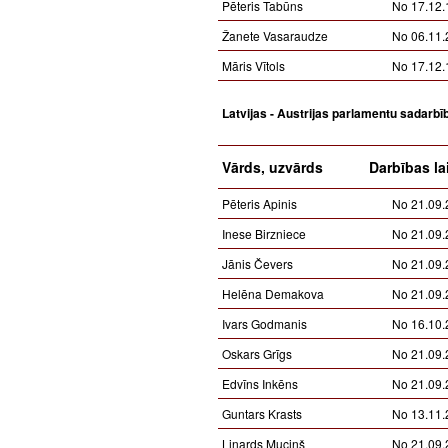
Pēteris Tabūns
No 17.12.
Žanete Vasaraudze
No 06.11.
Māris Vītols
No 17.12.
Latvijas - Austrijas parlamentu sadarbī
Vārds, uzvārds
Darbības la
Pēteris Apinis
No 21.09.
Inese Birzniece
No 21.09.
Jānis Čevers
No 21.09.
Helēna Demakova
No 21.09.
Ivars Godmanis
No 16.10.
Oskars Grīgs
No 21.09.
Edvīns Inkēns
No 21.09.
Guntars Krasts
No 13.11.
Linards Muciņš
No 21.09.