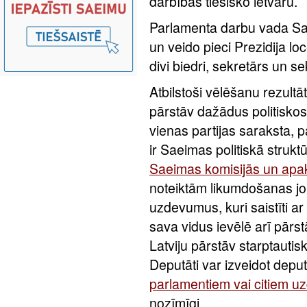
darbības tiesisko ietvaru.
Parlamenta darbu vada S
un veido pieci Prezidija loc
divi biedri, sekretārs un se
Atbilstoši vēlēšanu rezult
pārstāv dažādus politiskos 
vienas partijas saraksta, 
ir Saeimas politiskā strukt
Saeimas komisijās un apa
noteiktām likumdošanas jo
uzdevumus, kuri saistīti a
sava vidus ievēlē arī pārs
Latviju pārstāv starptauti
Deputāti var izveidot depu
parlamentiem vai citiem 
nozīmīgi.