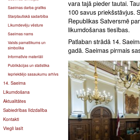
vara tajā pieder tautai. Ta
Saeimas darba grafiks
100 savus priekšstāvjus. Sa
Starptautiskā sadarbība
Republikas Satversmē par
Likumdevēju vēsture
likumdošanas tiesības.
Saeimas nams
Patlaban strādā 14. Saei
Valsts pamatlikums un
simbolika
gadā. Saeimas pirmais sas
Informatīvie materiāli
Publikācijas un statistika
Iepriekšējo sasaukumu arhīvs
14. Saeima
Likumdošana
Aktualitātes
Sabiedrības līdzdalība
Kontakti
Viegli lasīt