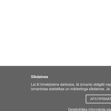
Sīkdatnes
Lai šī tīmekļvietne darbotos, tā izmanto obligāti ne
izmantotas statistikas un mārketinga sīkdatnes. Ja p
APSTIPRINĀ
Detalizētāka informācija p