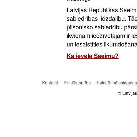
Latvijas Republikas Saeima
sabiedrības līdzdalību. Tā
pilsonisko sabiedrību pārs
ikvienam iedzīvotājam ir i
un iesaistīties likumdošan
Kā ievēlē Saeimu?
Kontakti
Piekļūstamība
Rakstīt mājaslapas 
© Latvija