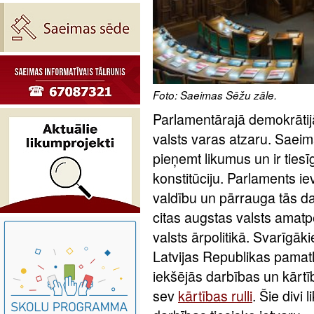
Foto: Saeimas Sēžu zāle.
Parlamentārajā demokrātijā
valsts varas atzaru. Saeima 
pieņemt likumus un ir tiesī
konstitūciju. Parlaments ie
valdību un pārrauga tās da
citas augstas valsts amatp
valsts ārpolitikā. Svarīgāk
Latvijas Republikas pama
iekšējās darbības un kārtī
sev
kārtības rulli
. Šie divi