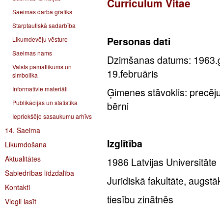
Curriculum Vitae
Saeimas darba grafiks
Starptautiskā sadarbība
Personas dati
Likumdevēju vēsture
Saeimas nams
Dzimšanas datums: 1963.
Valsts pamatlikums un
19.februāris
simbolika
Informatīvie materiāli
Ģimenes stāvoklis: precēju
Publikācijas un statistika
bērni
Iepriekšējo sasaukumu arhīvs
14. Saeima
Izglītība
Likumdošana
Aktualitātes
1986 Latvijas Universitāte
Sabiedrības līdzdalība
Juridiskā fakultāte, augstāk
Kontakti
tiesību zinātnēs
Viegli lasīt