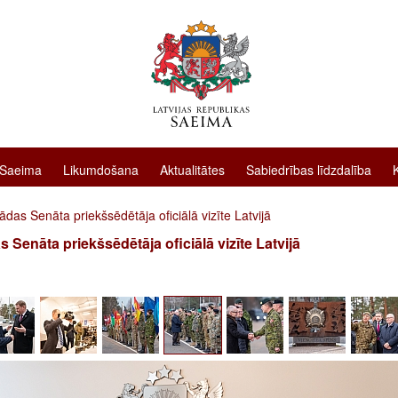
 Saeima
Likumdošana
Aktualitātes
Sabiedrības līdzdalība
das Senāta priekšsēdētāja oficiālā vizīte Latvijā
 Senāta priekšsēdētāja oficiālā vizīte Latvijā