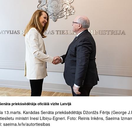
nāta priekšsēdētāja oficiālā vizīte Latvijā
a 13.marts. Kanādas Senāta priekšsēdētājs Džordžs Fērijs (George J.
 tieslietu ministri Inesi Lībiņu-Egneri. Foto: Reinis Inkēns, Saeima Izm
: saeima.lv/lv/autortiesibas