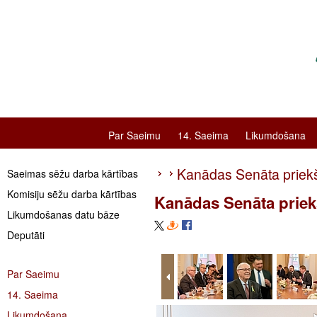
Par Saeimu
14. Saeima
Likumdošana
Kanādas Senāta priekšsē
Saeimas sēžu darba kārtības
Komisiju sēžu darba kārtības
Kanādas Senāta priekšs
Likumdošanas datu bāze
Deputāti
Par Saeimu
14. Saeima
Likumdošana