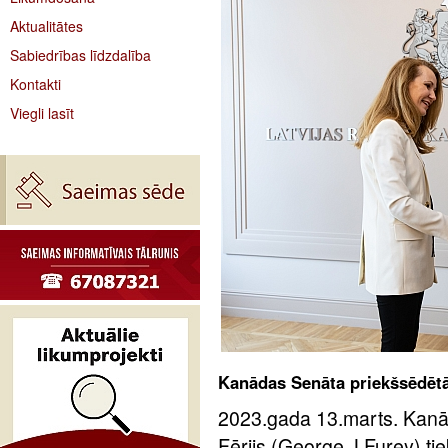
Aktualitātes
Sabiedrības līdzdalība
Kontakti
Viegli lasīt
Kanādas Senāta priekšsēdētāja
2023.gada 13.marts. Kanā
Fērijs (George J.Furey) tiek