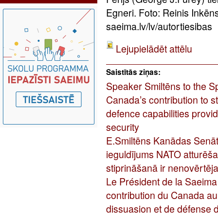
Egneri. Foto: Reinis Inkē
saeima.lv/lv/autortiesibas
Lejupielādēt attēlu
Saistītās ziņas:
Speaker Smiltēns to the S
Canada’s contribution to 
defence capabilities provi
security
E.Smiltēns Kanādas Senāt
ieguldījums NATO atturēša
stiprināšanā ir nenovērtēj
Le Président de la Saeima
contribution du Canada au
dissuasion et de défense 