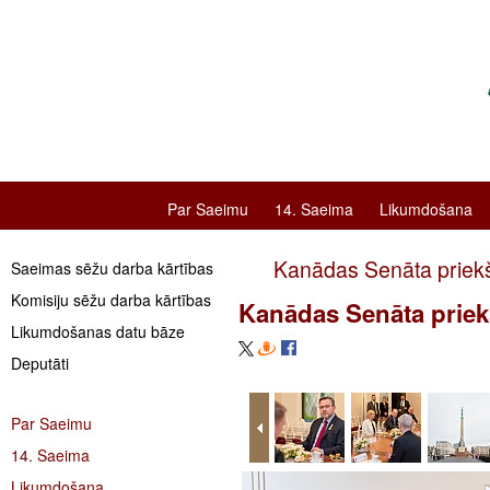
Par Saeimu
14. Saeima
Likumdošana
Kanādas Senāta priekšsē
Saeimas sēžu darba kārtības
Komisiju sēžu darba kārtības
Kanādas Senāta priekšs
Likumdošanas datu bāze
Deputāti
Par Saeimu
14. Saeima
Likumdošana