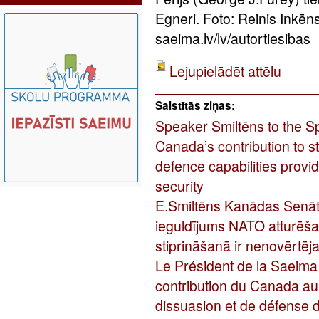
Egneri. Foto: Reinis Inkē
saeima.lv/lv/autortiesibas
Lejupielādēt attēlu
Saistītās ziņas:
Speaker Smiltēns to the S
Canada’s contribution to 
defence capabilities provi
security
E.Smiltēns Kanādas Senāt
ieguldījums NATO atturēša
stiprināšanā ir nenovērtēj
Le Président de la Saeima
contribution du Canada au
dissuasion et de défense 