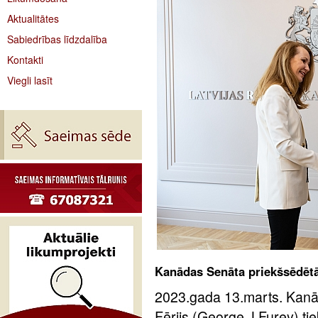
Aktualitātes
Sabiedrības līdzdalība
Kontakti
Viegli lasīt
Kanādas Senāta priekšsēdētāja
2023.gada 13.marts. Kanā
Fērijs (George J.Furey) tiek