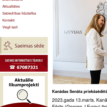
Aktualitātes
Sabiedrības līdzdalība
Kontakti
Viegli lasīt
Kanādas Senāta priekšsēdētāja
2023.gada 13.marts. Kanā
Fērijs (George J.Furey) tiek