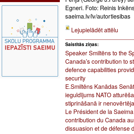
Egneri. Foto: Reinis Inkē
saeima.lv/lv/autortiesibas
Lejupielādēt attēlu
Saistītās ziņas:
Speaker Smiltēns to the S
Canada’s contribution to 
defence capabilities provi
security
E.Smiltēns Kanādas Senāt
ieguldījums NATO atturēša
stiprināšanā ir nenovērtēj
Le Président de la Saeima
contribution du Canada au
dissuasion et de défense 