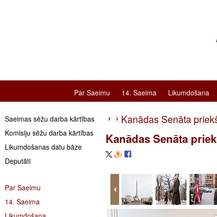
Par Saeimu
14. Saeima
Likumdošana
Kanādas Senāta priekšsē
Saeimas sēžu darba kārtības
Komisiju sēžu darba kārtības
Kanādas Senāta priekšs
Likumdošanas datu bāze
Deputāti
Par Saeimu
14. Saeima
Likumdošana