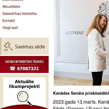
Aktualitātes
Sabiedrības līdzdalība
Kontakti
Viegli lasīt
Kanādas Senāta priekšsēdētāja
2023.gada 13.marts. Kanā
Fērijs (George J.Furey) tiek