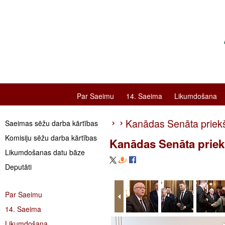
Par Saeimu
14. Saeima
Likumdošana
Kanādas Senāta priekšsē
Saeimas sēžu darba kārtības
Komisiju sēžu darba kārtības
Kanādas Senāta priekšs
Likumdošanas datu bāze
Deputāti
Par Saeimu
14. Saeima
Likumdošana