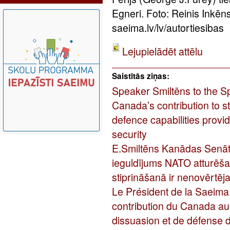
Egneri. Foto: Reinis Inkē
saeima.lv/lv/autortiesibas
Lejupielādēt attēlu
Saistītās ziņas:
Speaker Smiltēns to the S
Canada’s contribution to 
defence capabilities provi
security
E.Smiltēns Kanādas Senāt
ieguldījums NATO atturēša
stiprināšanā ir nenovērtēj
Le Président de la Saeima
contribution du Canada au
dissuasion et de défense 