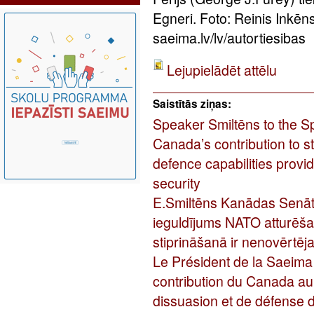
Egneri. Foto: Reinis Inkē
saeima.lv/lv/autortiesibas
Lejupielādēt attēlu
Saistītās ziņas:
Speaker Smiltēns to the S
Canada’s contribution to 
defence capabilities provi
security
E.Smiltēns Kanādas Senāt
ieguldījums NATO atturēša
stiprināšanā ir nenovērtēj
Le Président de la Saeima
contribution du Canada au
dissuasion et de défense 