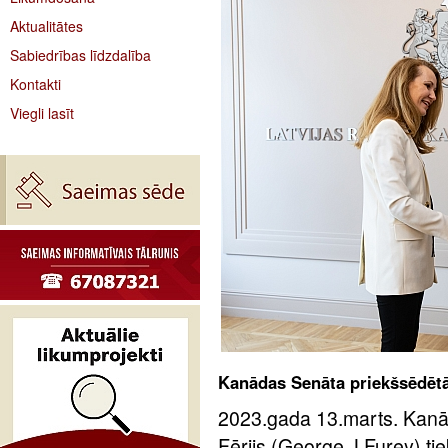
Aktualitātes
Sabiedrības līdzdalība
Kontakti
Viegli lasīt
Kanādas Senāta priekšsēdētāja
2023.gada 13.marts. Kanā
Fērijs (George J.Furey) tiek