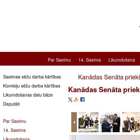
Par Saeimu
14. Saeima
Likumdošana
Kanādas Senāta priekšsē
Saeimas sēžu darba kārtības
Komisiju sēžu darba kārtības
Kanādas Senāta priekšs
Likumdošanas datu bāze
Deputāti
Par Saeimu
14. Saeima
Likumdošana