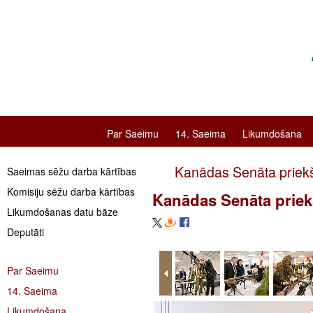
Par Saeimu
14. Saeima
Likumdošana
Kanādas Senāta priekšsē
Saeimas sēžu darba kārtības
Komisiju sēžu darba kārtības
Kanādas Senāta priekšs
Likumdošanas datu bāze
Deputāti
Par Saeimu
14. Saeima
Likumdošana