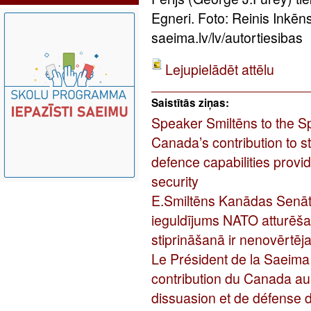
Egneri. Foto: Reinis Inkē
saeima.lv/lv/autortiesibas
Lejupielādēt attēlu
Saistītās ziņas:
Speaker Smiltēns to the S
Canada’s contribution to 
defence capabilities provi
security
E.Smiltēns Kanādas Senāt
ieguldījums NATO atturēša
stiprināšanā ir nenovērtēj
Le Président de la Saeima
contribution du Canada au
dissuasion et de défense 