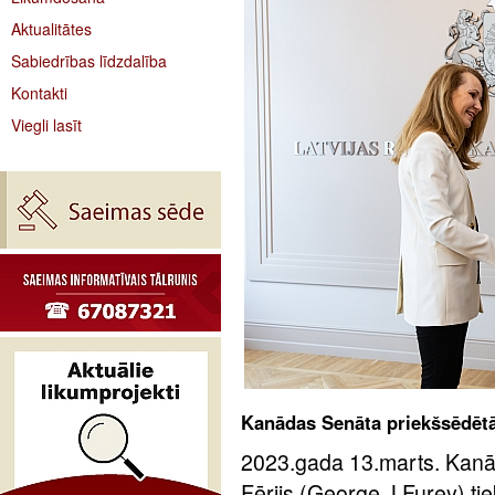
Aktualitātes
Sabiedrības līdzdalība
Kontakti
Viegli lasīt
Kanādas Senāta priekšsēdētāja
2023.gada 13.marts. Kanā
Fērijs (George J.Furey) tiek