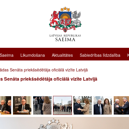
 Saeima
Likumdošana
Aktualitātes
Sabiedrības līdzdalība
das Senāta priekšsēdētāja oficiālā vizīte Latvijā
 Senāta priekšsēdētāja oficiālā vizīte Latvijā