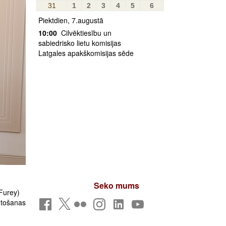
31
1
2
3
4
5
6
Piektdien, 7.augustā
10:00
Cilvēktiesību un
sabiedrisko lietu komisijas
Latgales apakškomisijas sēde
Seko mums
Furey)
antošanas