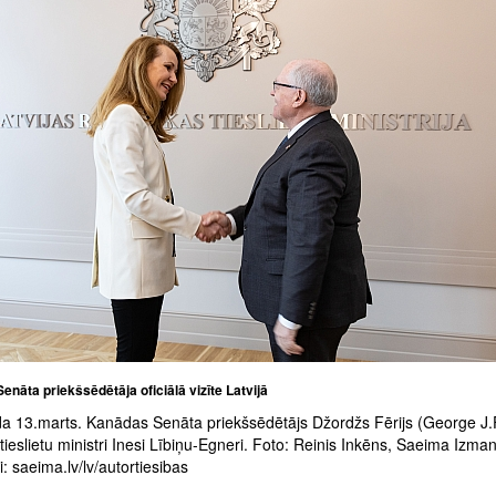
nāta priekšsēdētāja oficiālā vizīte Latvijā
a 13.marts. Kanādas Senāta priekšsēdētājs Džordžs Fērijs (George J.
 tieslietu ministri Inesi Lībiņu-Egneri. Foto: Reinis Inkēns, Saeima Izm
: saeima.lv/lv/autortiesibas