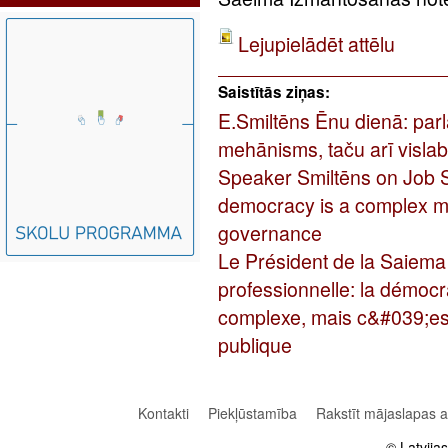
Lejupielādēt attēlu
Saistītās ziņas:
E.Smiltēns Ēnu dienā: parl
mehānisms, taču arī visla
Speaker Smiltēns on Job 
democracy is a complex me
governance
Le Président de la Saiema
professionnelle: la démoc
complexe, mais c&#039;est
publique
Kontakti
Piekļūstamība
Rakstīt mājaslapas 
© Latvija