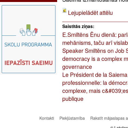
Lejupielādēt attēlu
Saistītās ziņas:
E.Smiltēns Ēnu dienā: parl
mehānisms, taču arī visla
Speaker Smiltēns on Job 
democracy is a complex me
governance
Le Président de la Saiema
professionnelle: la démoc
complexe, mais c&#039;est
publique
Kontakti
Piekļūstamība
Rakstīt mājaslapas 
© Latvija