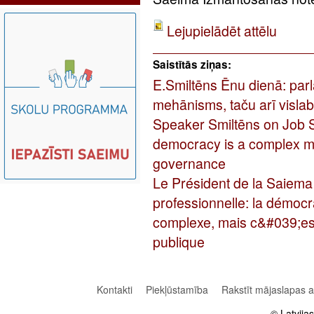
Lejupielādēt attēlu
Saistītās ziņas:
E.Smiltēns Ēnu dienā: parl
mehānisms, taču arī visla
Speaker Smiltēns on Job 
democracy is a complex me
governance
Le Président de la Saiema
professionnelle: la démoc
complexe, mais c&#039;est
publique
Kontakti
Piekļūstamība
Rakstīt mājaslapas 
© Latvija