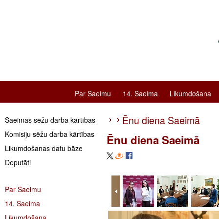
Par Saeimu
14. Saeima
Likumdošana
Ēnu diena Saeimā
Saeimas sēžu darba kārtības
Komisiju sēžu darba kārtības
Ēnu diena Saeimā
Likumdošanas datu bāze
Deputāti
Par Saeimu
14. Saeima
Likumdošana