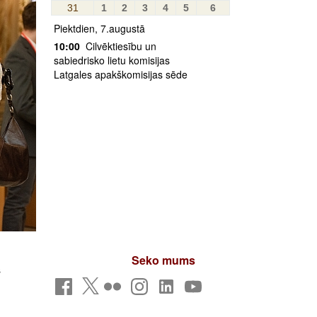
31
1
2
3
4
5
6
Piektdien, 7.augustā
10:00
Cilvēktiesību un
sabiedrisko lietu komisijas
Latgales apakškomisijas sēde
Seko mums
s