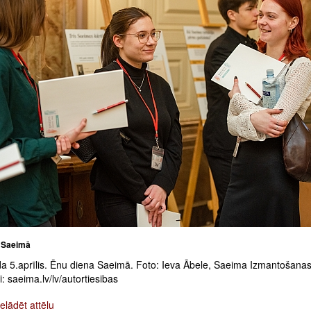
 Saeimā
a 5.aprīlis. Ēnu diena Saeimā. Foto: Ieva Ābele, Saeima Izmantošana
: saeima.lv/lv/autortiesibas
elādēt attēlu