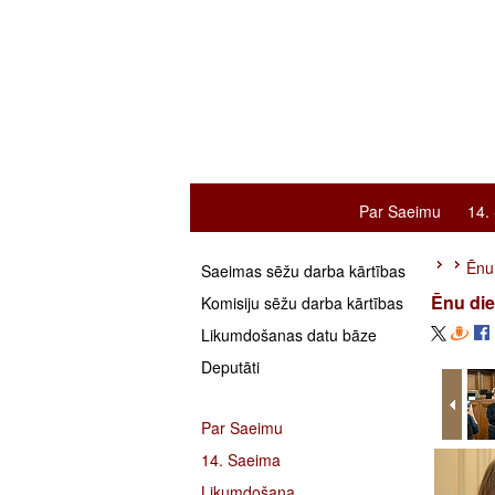
Par Saeimu
14.
Ēnu
Saeimas sēžu darba kārtības
Ēnu di
Komisiju sēžu darba kārtības
Likumdošanas datu bāze
Deputāti
Par Saeimu
14. Saeima
Likumdošana