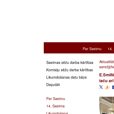
Par Saeimu
14.
Aktualitā
Saeimas sēžu darba kārtības
sarežģīt
Komisiju sēžu darba kārtības
E.Smilt
Likumdošanas datu bāze
taču ar
Deputāti
Par Saeimu
14. Saeima
Likumdošana