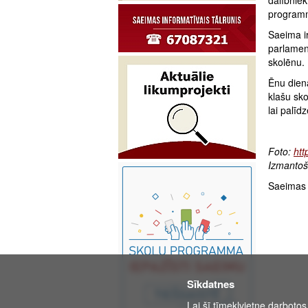
dalībniek
programmu
Saeima i
parlamen
skolēnu.
Ēnu diena
klašu sk
lai palīd
Foto:
htt
Izmantoš
Saeimas 
Sīkdatnes
Lai šī tīmekļvietne darbotos