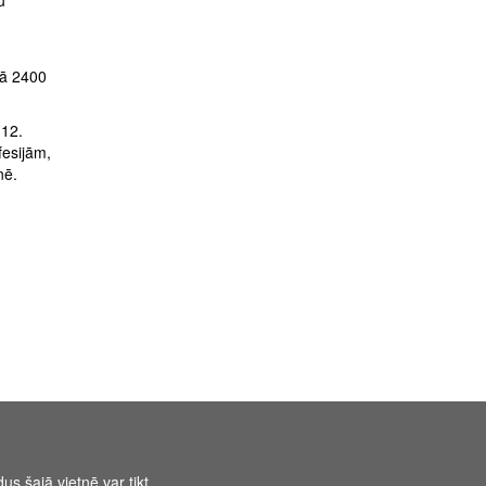
u
kā 2400
-12.
fesijām,
nē.
us šajā vietnē var tikt