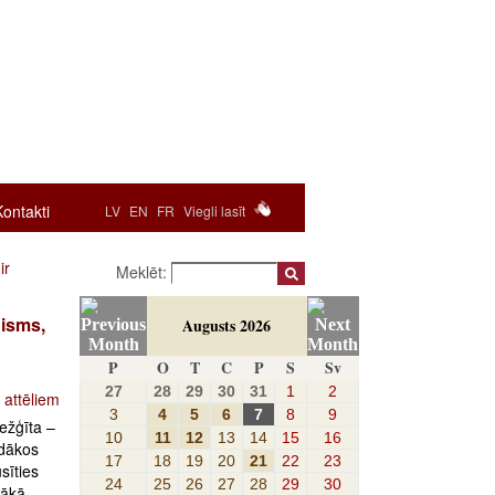
Kontakti
LV
EN
FR
Viegli lasīt
ir
Meklēt:
nisms,
Augusts 2026
P
O
T
C
P
S
Sv
27
28
29
30
31
1
2
 attēliem
3
4
5
6
7
8
9
ežģīta –
10
11
12
13
14
15
16
ādākos
17
18
19
20
21
22
23
sīties
24
25
26
27
28
29
30
bākā