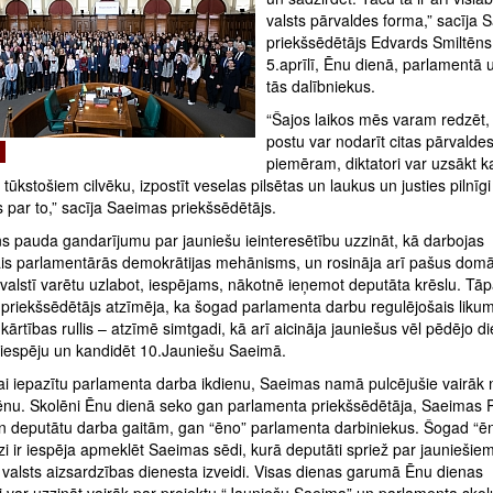
valsts pārvaldes forma,” sacīja 
priekšsēdētājs Edvards Smiltēns
5.aprīlī, Ēnu dienā, parlamentā 
tās dalībniekus.
“Šajos laikos mēs varam redzēt,
postu var nodarīt citas pārvalde
piemēram, diktatori var uzsākt k
 tūkstošiem cilvēku, izpostīt veselas pilsētas un laukus un justies pilnīg
s par to,” sacīja Saeimas priekšsēdētājs.
ns pauda gandarījumu par jauniešu ieinteresētību uzzināt, kā darbojas
ais parlamentārās demokrātijas mehānisms, un rosināja arī pašus domāt
valstī varētu uzlabot, iespējams, nākotnē ieņemot deputāta krēslu. Tāp
priekšsēdētājs atzīmēja, ka šogad parlamenta darbu regulējošais liku
ārtības rullis – atzīmē simtgadi, kā arī aicināja jauniešus vēl pēdējo d
 iespēju un kandidēt 10.Jauniešu Saeimā.
lai iepazītu parlamenta darba ikdienu, Saeimas namā pulcējušie vairāk
ēnu. Skolēni Ēnu dienā seko gan parlamenta priekšsēdētāja, Saeimas P
un deputātu darba gaitām, gan “ēno” parlamenta darbiniekus. Šogad “
zi ir iespēja apmeklēt Saeimas sēdi, kurā deputāti spriež par jauniešie
 valsts aizsardzības dienesta izveidi. Visas dienas garumā Ēnu dienas