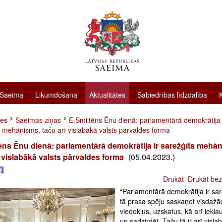
 Saeima
Likumdošana
Aktualitātes
Sabiedrības līdzdalība
tes
Saeimas ziņas
E.Smiltēns Ēnu dienā: parlamentārā demokrātija 
s mehānisms, taču arī vislabākā valsts pārvaldes forma
ēns Ēnu dienā: parlamentārā demokrātija ir sarežģīts mehā
ī vislabākā valsts pārvaldes forma
(05.04.2023.)
Drukāt
Drukāt bez
“Parlamentārā demokrātija ir sar
tā prasa spēju saskaņot visdaž
viedokļus, uzskatus, kā arī ieklau
un sadzirdēt. Taču tā ir arī visla