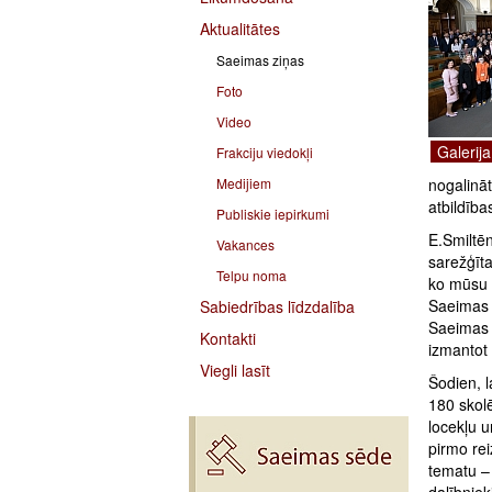
Aktualitātes
Saeimas ziņas
Foto
Video
Galerija
Frakciju viedokļi
Medijiem
nogalināt
atbildība
Publiskie iepirkumi
E.Smiltē
Vakances
sarežģīt
Telpu noma
ko mūsu 
Saeimas 
Sabiedrības līdzdalība
Saeimas k
Kontakti
izmantot
Viegli lasīt
Šodien, 
180 skol
locekļu 
pirmo rei
tematu –