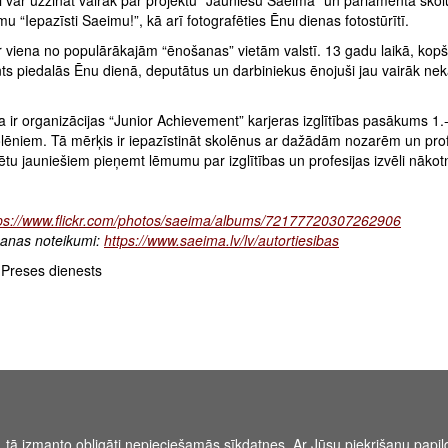
i var uzzināt vairāk par projektu “Jauniešu Saeima” un parlamenta skol
 “Iepazīsti Saeimu!”, kā arī fotografēties Ēnu dienas fotostūrītī.
r viena no populārākajām “ēnošanas” vietām valstī. 13 gadu laikā, kopš
ts piedalās Ēnu dienā, deputātus un darbiniekus ēnojuši jau vairāk ne
 ir organizācijas “Junior Achievement” karjeras izglītības pasākums 1.
olēniem. Tā mērķis ir iepazīstināt skolēnus ar dažādām nozarēm un pro
zētu jauniešiem pieņemt lēmumu par izglītības un profesijas izvēli nākot
ps://www.flickr.com/photos/saeima/albums/72177720307262906
anas noteikumi:
https://www.saeima.lv/lv/autortiesibas
Preses dienests
, tā izmanto obligāti nepieciešamās sīkdatnes. Ar Jūsu piekrišanu papild