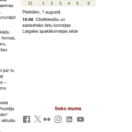
31
1
2
3
4
5
6
Saeimas
,
Piektdien, 7.augustā
uzrunājot
10:00
Cilvēktiesību un
sabiedrisko lietu komisijas
Latgales apakškomisijas sēde
 kādu
s formas,
aru,
i bez
 par to,
at
ms –
ienu
 nekā
Seko mums
rezidija
ēnām”
m aktuālu