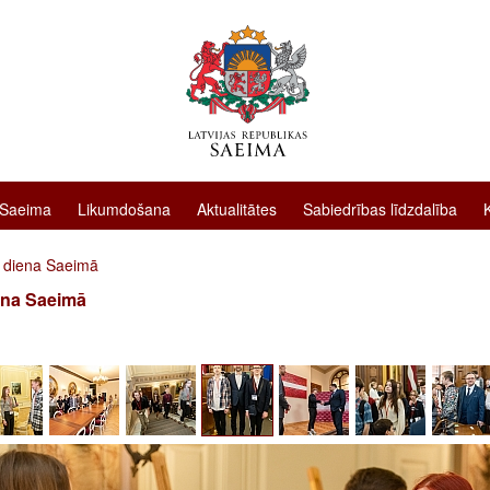
 Saeima
Likumdošana
Aktualitātes
Sabiedrības līdzdalība
 diena Saeimā
ena Saeimā