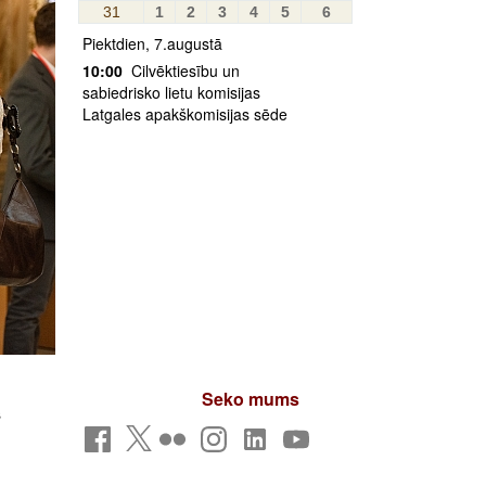
31
1
2
3
4
5
6
Piektdien, 7.augustā
10:00
Cilvēktiesību un
sabiedrisko lietu komisijas
Latgales apakškomisijas sēde
Seko mums
s