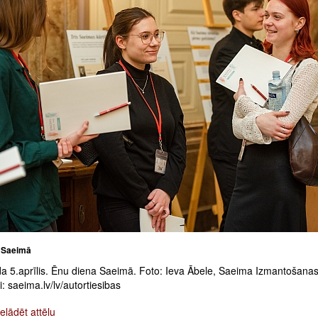
 Saeimā
a 5.aprīlis. Ēnu diena Saeimā. Foto: Ieva Ābele, Saeima Izmantošana
: saeima.lv/lv/autortiesibas
elādēt attēlu