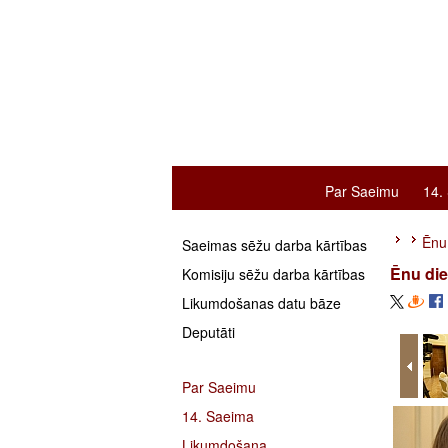
Par Saeimu
14.
Ēnu
Saeimas sēžu darba kārtības
Ēnu di
Komisiju sēžu darba kārtības
Likumdošanas datu bāze
Deputāti
Par Saeimu
14. Saeima
Likumdošana