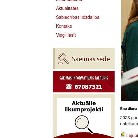
Aktualitātes
Sabiedrības līdzdalība
Kontakti
Viegli lasīt
Ēnu diena
2023.gad
noteikumi
Lejupi