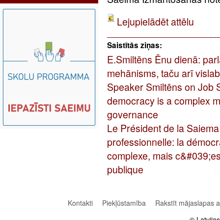
Lejupielādēt attēlu
Saistītās ziņas:
E.Smiltēns Ēnu dienā: parl
mehānisms, taču arī visla
Speaker Smiltēns on Job 
democracy is a complex me
governance
Le Président de la Saiema
professionnelle: la démoc
complexe, mais c&#039;est
publique
Kontakti
Piekļūstamība
Rakstīt mājaslapas 
© Latvija