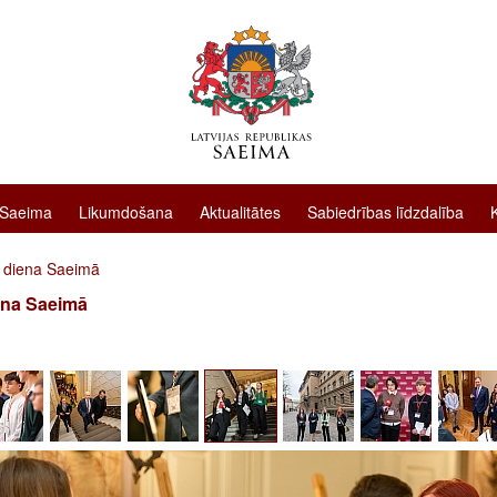
 Saeima
Likumdošana
Aktualitātes
Sabiedrības līdzdalība
 diena Saeimā
ena Saeimā