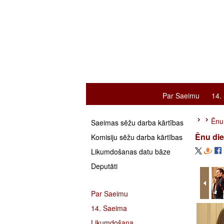
Par Saeimu
14.
Ēnu
Saeimas sēžu darba kārtības
Ēnu di
Komisiju sēžu darba kārtības
Likumdošanas datu bāze
Deputāti
Par Saeimu
14. Saeima
Likumdošana