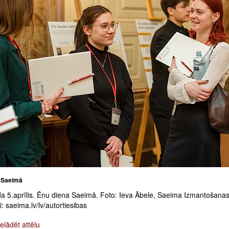
 Saeimā
a 5.aprīlis. Ēnu diena Saeimā. Foto: Ieva Ābele, Saeima Izmantošana
: saeima.lv/lv/autortiesibas
elādēt attēlu