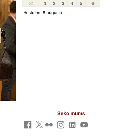
31
1
2
3
4
5
6
Sestdien, 8.augustā
Seko mums
s