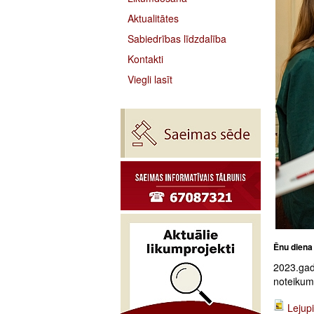
Aktualitātes
Sabiedrības līdzdalība
Kontakti
Viegli lasīt
Ēnu diena
2023.gad
noteikumi
Lejupi