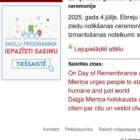
ceremonija
2025. gada 4.jūlijs. Ebreju
ziedu nolikšanas ceremoni
Izmantošanas noteikumi: sa
Lejupielādēt attēlu
Saistītās ziņas:
On Day of Remembrance of 
Mieriņa urges people to st
humane and just world
Daiga Mieriņa holokausta u
citam par citu un veidot ci
Kontakti
Piekļūstamība
Rakstīt mājaslapas 
© Latvija