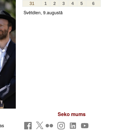
31
1
2
3
4
5
6
Svētdien, 9.augustā
Seko mums
nas