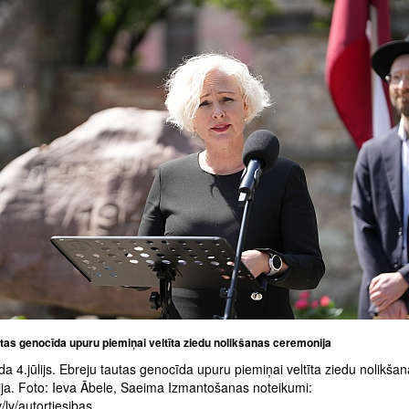
tas genocīda upuru piemiņai veltīta ziedu nolikšanas ceremonija
a 4.jūlijs. Ebreju tautas genocīda upuru piemiņai veltīta ziedu nolikša
ja. Foto: Ieva Ābele, Saeima Izmantošanas noteikumi:
/lv/autortiesibas