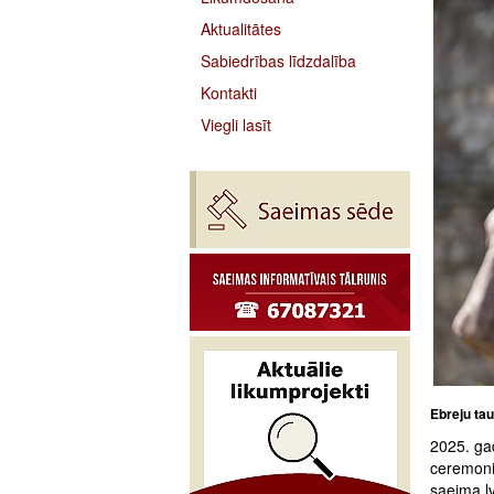
Aktualitātes
Sabiedrības līdzdalība
Kontakti
Viegli lasīt
Ebreju tau
2025. gad
ceremoni
saeima.lv