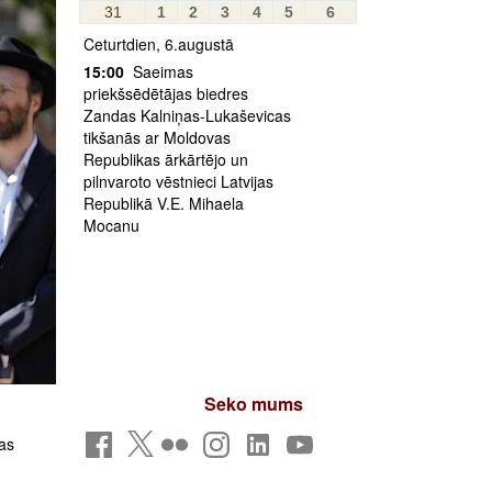
31
1
2
3
4
5
6
Ceturtdien, 6.augustā
15:00
Saeimas
priekšsēdētājas biedres
Zandas Kalniņas-Lukaševicas
tikšanās ar Moldovas
Republikas ārkārtējo un
pilnvaroto vēstnieci Latvijas
Republikā V.E. Mihaela
Mocanu
Seko mums
nas