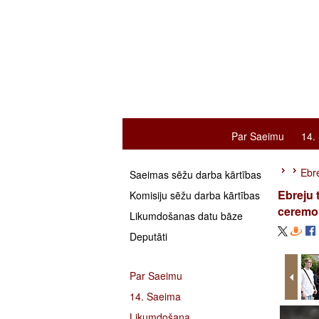
Par Saeimu
14.
Ebre
Saeimas sēžu darba kārtības
Ebreju 
Komisiju sēžu darba kārtības
ceremo
Likumdošanas datu bāze
Deputāti
Par Saeimu
14. Saeima
Likumdošana