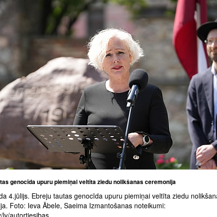
tas genocīda upuru piemiņai veltīta ziedu nolikšanas ceremonija
a 4.jūlijs. Ebreju tautas genocīda upuru piemiņai veltīta ziedu nolikša
ja. Foto: Ieva Ābele, Saeima Izmantošanas noteikumi:
/lv/autortiesibas