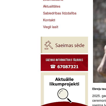
Aktualitātes
Sabiedrības līdzdalība
Kontakti
Viegli lasīt
Ebreju tau
2025. gad
ceremoni
saeima.lv