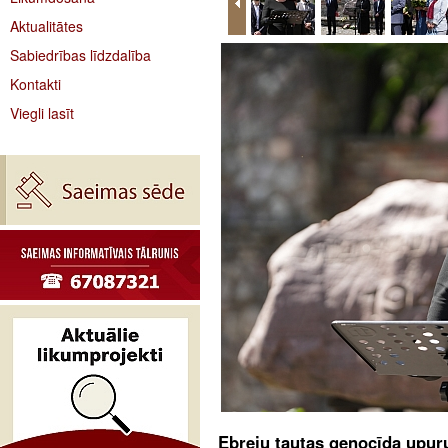
Aktualitātes
Sabiedrības līdzdalība
Kontakti
Viegli lasīt
Ebreju tautas genocīda upuru