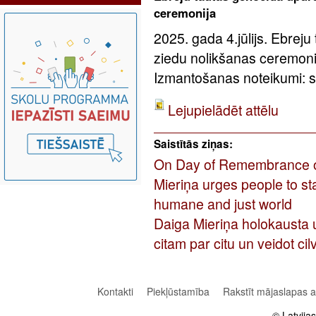
ceremonija
2025. gada 4.jūlijs. Ebreju
ziedu nolikšanas ceremoni
Izmantošanas noteikumi: sa
Lejupielādēt attēlu
Saistītās ziņas:
On Day of Remembrance of 
Mieriņa urges people to st
humane and just world
Daiga Mieriņa holokausta u
citam par citu un veidot ci
Kontakti
Piekļūstamība
Rakstīt mājaslapas 
© Latvija