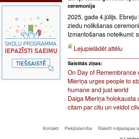
ceremonija
2025. gada 4.jūlijs. Ebreju
ziedu nolikšanas ceremoni
Izmantošanas noteikumi: sa
Lejupielādēt attēlu
Saistītās ziņas:
On Day of Remembrance of 
Mieriņa urges people to st
humane and just world
Daiga Mieriņa holokausta u
citam par citu un veidot ci
Kontakti
Piekļūstamība
Rakstīt mājaslapas 
© Latvija