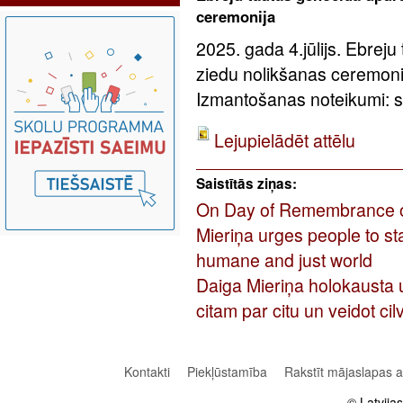
ceremonija
2025. gada 4.jūlijs. Ebreju
ziedu nolikšanas ceremoni
Izmantošanas noteikumi: sa
Lejupielādēt attēlu
Saistītās ziņas:
On Day of Remembrance of 
Mieriņa urges people to st
humane and just world
Daiga Mieriņa holokausta u
citam par citu un veidot ci
Kontakti
Piekļūstamība
Rakstīt mājaslapas 
© Latvija