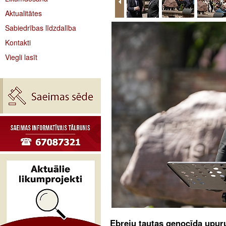
Aktualitātes
Sabiedrības līdzdalība
Kontakti
Viegli lasīt
Ebreju tautas genocīda upuru