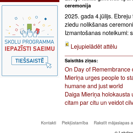
ceremonija
2025. gada 4.jūlijs. Ebreju
ziedu nolikšanas ceremoni
Izmantošanas noteikumi: sa
Lejupielādēt attēlu
Saistītās ziņas:
On Day of Remembrance of 
Mieriņa urges people to st
humane and just world
Daiga Mieriņa holokausta u
citam par citu un veidot ci
Kontakti
Piekļūstamība
Rakstīt mājaslapas 
© Latvija