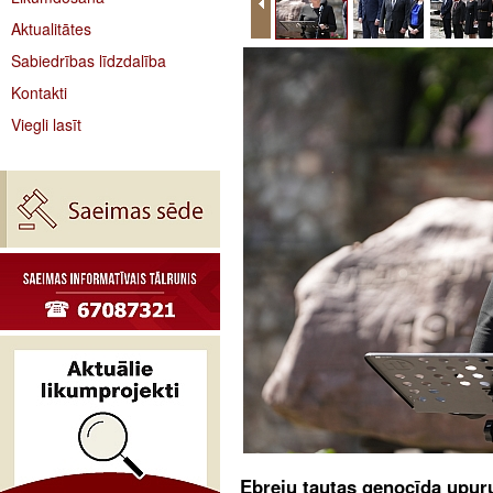
Aktualitātes
Sabiedrības līdzdalība
Kontakti
Viegli lasīt
Ebreju tautas genocīda upuru