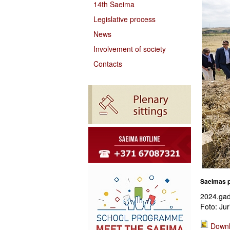
14th Saeima
Legislative process
News
Involvement of society
Contacts
Saeimas p
2024.gad
Foto: Jur
Downl