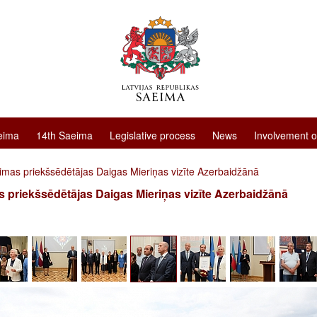
eima
14th Saeima
Legislative process
News
Involvement o
imas priekšsēdētājas Daigas Mieriņas vizīte Azerbaidžānā
 priekšsēdētājas Daigas Mieriņas vizīte Azerbaidžānā