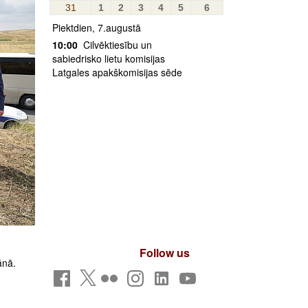
31
1
2
3
4
5
6
Piektdien, 7.augustā
10:00
Cilvēktiesību un
sabiedrisko lietu komisijas
Latgales apakškomisijas sēde
Follow us
ānā.