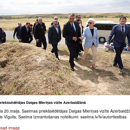
riekšsēdētājas Daigas Mieriņas vizīte Azerbaidžānā
a 20.maijs. Saeimas priekšsēdētājas Daigas Mieriņas vizīte Azerbaidž
is Vīgulis, Saeima Izmantošanas noteikumi: saeima.lv/lv/autortiesibas
oad image