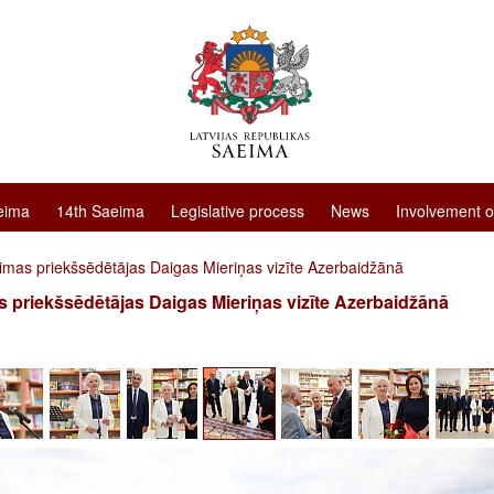
eima
14th Saeima
Legislative process
News
Involvement o
imas priekšsēdētājas Daigas Mieriņas vizīte Azerbaidžānā
 priekšsēdētājas Daigas Mieriņas vizīte Azerbaidžānā