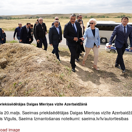
riekšsēdētājas Daigas Mieriņas vizīte Azerbaidžānā
a 20.maijs. Saeimas priekšsēdētājas Daigas Mieriņas vizīte Azerbaidž
is Vīgulis, Saeima Izmantošanas noteikumi: saeima.lv/lv/autortiesibas
oad image