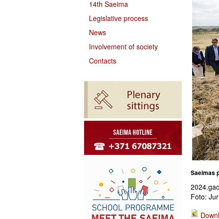
14th Saeima
Legislative process
News
Involvement of society
Contacts
Saeimas p
2024.gad
Foto: Jur
Downl