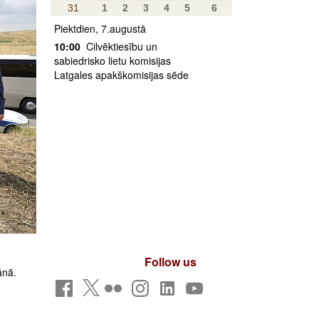
31
1
2
3
4
5
6
Piektdien, 7.augustā
10:00
Cilvēktiesību un
sabiedrisko lietu komisijas
Latgales apakškomisijas sēde
Follow us
ānā.