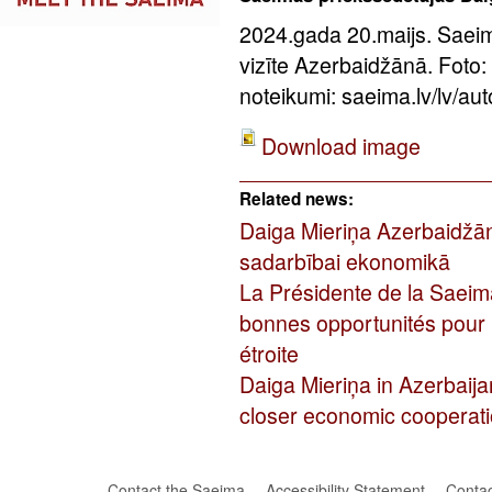
2024.gada 20.maijs. Saei
vizīte Azerbaidžānā. Foto:
noteikumi: saeima.lv/lv/aut
Download image
Related news:
Daiga Mieriņa Azerbaidžān
sadarbībai ekonomikā
La Présidente de la Saeim
bonnes opportunités pour
étroite
Daiga Mieriņa in Azerbaija
closer economic cooperat
Contact the Saeima
Accessibility Statement
Contac