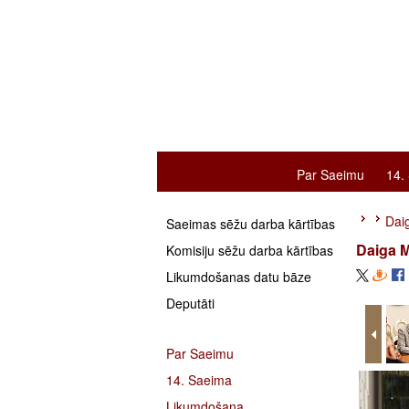
Par Saeimu
14.
Daig
Saeimas sēžu darba kārtības
Daiga M
Komisiju sēžu darba kārtības
Likumdošanas datu bāze
Deputāti
Par Saeimu
14. Saeima
Likumdošana