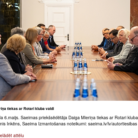
iņa tiekas ar Rotari kluba valdi
 6.maijs. Saeimas priekšsēdētāja Daiga Mieriņa tiekas ar Rotari kluba 
inis Inkēns, Saeima Izmantošanas noteikumi: saeima.lv/lv/autortiesibas
elādēt attēlu