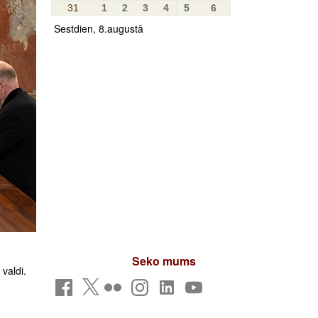
31
1
2
3
4
5
6
Sestdien, 8.augustā
Seko mums
valdi.