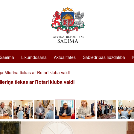
 Saeima
Likumdošana
Aktualitātes
Sabiedrības līdzdalība
a Mieriņa tiekas ar Rotari kluba valdi
ieriņa tiekas ar Rotari kluba valdi