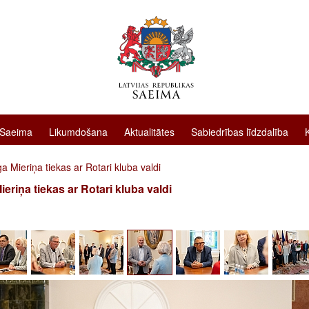
 Saeima
Likumdošana
Aktualitātes
Sabiedrības līdzdalība
a Mieriņa tiekas ar Rotari kluba valdi
ieriņa tiekas ar Rotari kluba valdi