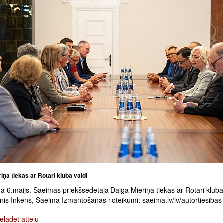
iņa tiekas ar Rotari kluba valdi
 6.maijs. Saeimas priekšsēdētāja Daiga Mieriņa tiekas ar Rotari kluba 
inis Inkēns, Saeima Izmantošanas noteikumi: saeima.lv/lv/autortiesibas
elādēt attēlu