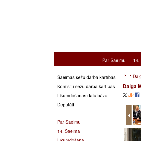
Par Saeimu
14.
Daig
Saeimas sēžu darba kārtības
Daiga M
Komisiju sēžu darba kārtības
Likumdošanas datu bāze
Deputāti
Par Saeimu
14. Saeima
Likumdošana