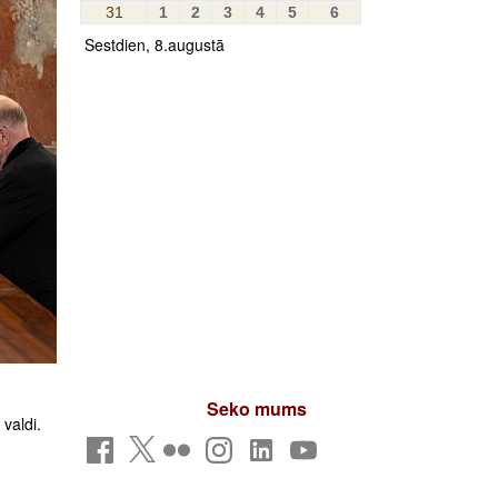
31
1
2
3
4
5
6
Sestdien, 8.augustā
Seko mums
valdi.