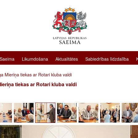
 Saeima
Likumdošana
Aktualitātes
Sabiedrības līdzdalība
a Mieriņa tiekas ar Rotari kluba valdi
ieriņa tiekas ar Rotari kluba valdi