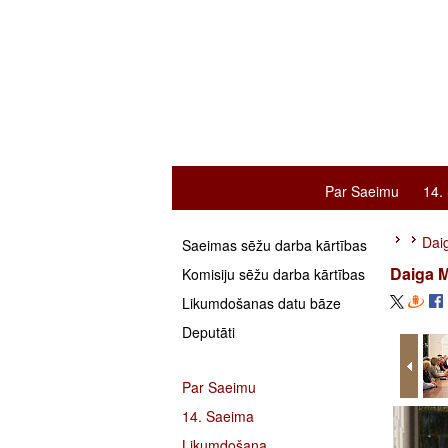
Par Saeimu
14.
Daig
Saeimas sēžu darba kārtības
Daiga M
Komisiju sēžu darba kārtības
Likumdošanas datu bāze
Deputāti
Par Saeimu
14. Saeima
Likumdošana