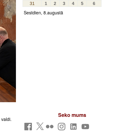
31
1
2
3
4
5
6
Sestdien, 8.augustā
Seko mums
valdi.