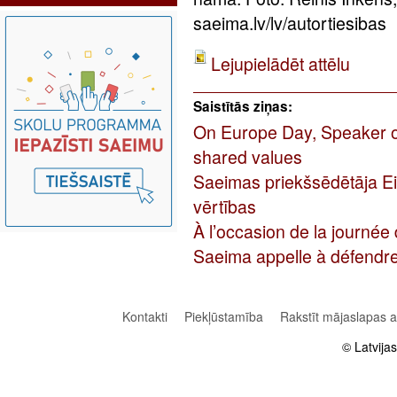
saeima.lv/lv/autortiesibas
Lejupielādēt attēlu
Saistītās ziņas:
On Europe Day, Speaker of 
shared values
Saeimas priekšsēdētāja Ei
vērtības
À l’occasion de la journée 
Saeima appelle à défendr
Kontakti
Piekļūstamība
Rakstīt mājaslapas 
© Latvija