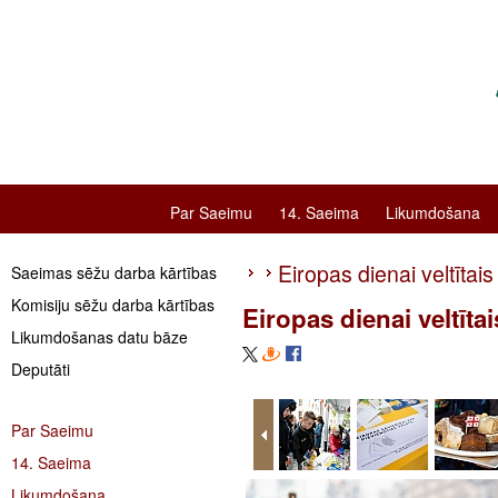
Par Saeimu
14. Saeima
Likumdošana
Eiropas dienai veltīta
Saeimas sēžu darba kārtības
Komisiju sēžu darba kārtības
Eiropas dienai veltīt
Likumdošanas datu bāze
Deputāti
Par Saeimu
14. Saeima
Likumdošana