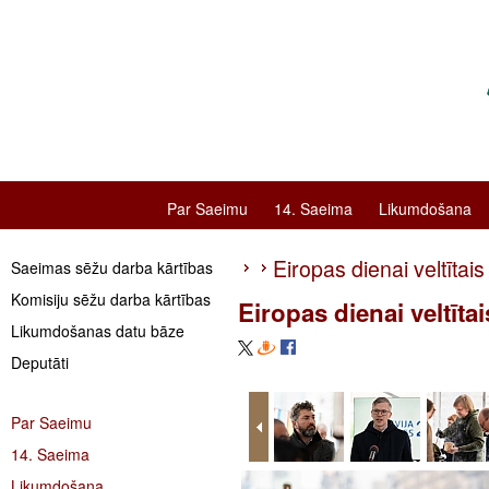
Par Saeimu
14. Saeima
Likumdošana
Eiropas dienai veltīta
Saeimas sēžu darba kārtības
Komisiju sēžu darba kārtības
Eiropas dienai veltīt
Likumdošanas datu bāze
Deputāti
Par Saeimu
14. Saeima
Likumdošana