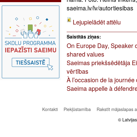
saeima.lv/lv/autortiesibas
Lejupielādēt attēlu
Saistītās ziņas:
On Europe Day, Speaker of 
shared values
Saeimas priekšsēdētāja Ei
vērtības
À l’occasion de la journée 
Saeima appelle à défendr
Kontakti
Piekļūstamība
Rakstīt mājaslapas 
© Latvija