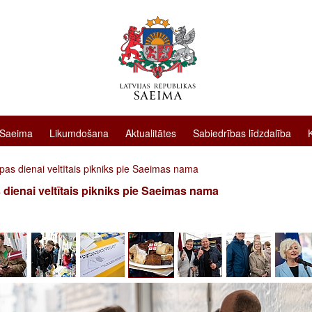
 Saeima
Likumdošana
Aktualitātes
Sabiedrības līdzdalība
pas dienai veltītais pikniks pie Saeimas nama
 dienai veltītais pikniks pie Saeimas nama