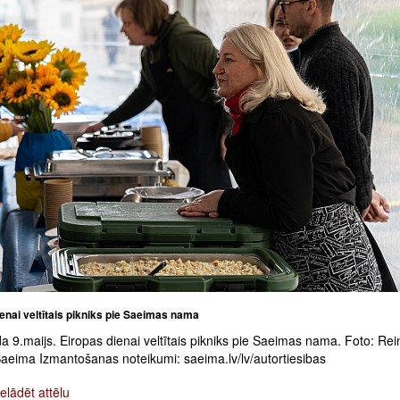
enai veltītais pikniks pie Saeimas nama
 9.maijs. Eiropas dienai veltītais pikniks pie Saeimas nama. Foto: Rei
Saeima Izmantošanas noteikumi: saeima.lv/lv/autortiesibas
elādēt attēlu