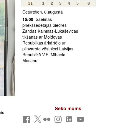
31
1
2
3
4
5
6
Ceturtdien, 6.augustā
15:00
Saeimas
priekšsēdētājas biedres
Zandas Kalniņas-Lukaševicas
tikšanās ar Moldovas
Republikas ārkārtējo un
pilnvaroto vēstnieci Latvijas
Republikā V.E. Mihaela
Mocanu
Seko mums
nis