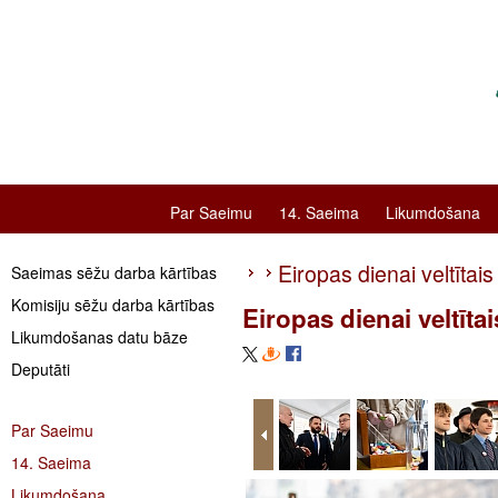
Par Saeimu
14. Saeima
Likumdošana
Eiropas dienai veltīta
Saeimas sēžu darba kārtības
Komisiju sēžu darba kārtības
Eiropas dienai veltīt
Likumdošanas datu bāze
Deputāti
Par Saeimu
14. Saeima
Likumdošana