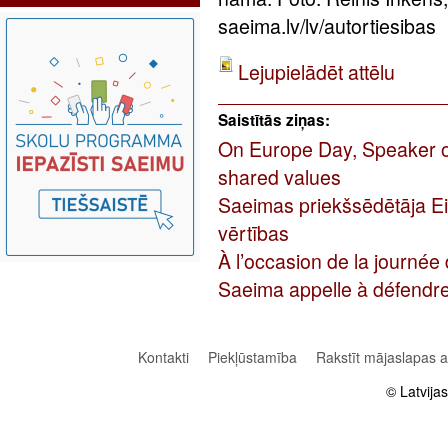
saeima.lv/lv/autortiesibas
Lejupielādēt attēlu
Saistītās ziņas:
On Europe Day, Speaker of 
shared values
Saeimas priekšsēdētāja Ei
vērtības
À l’occasion de la journée 
Saeima appelle à défendr
Kontakti
Piekļūstamība
Rakstīt mājaslapas 
© Latvija