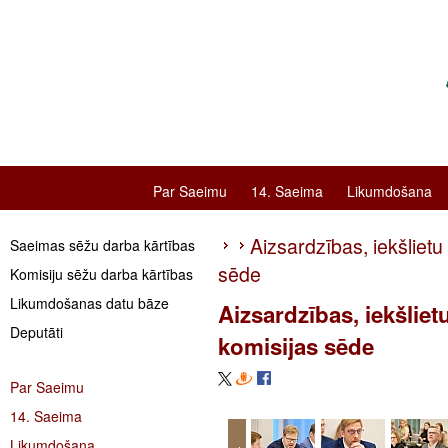
Par Saeimu
14. Saeima
Likumdošana
Aizsardzības, iekšliet
Saeimas sēžu darba kārtības
sēde
Komisiju sēžu darba kārtības
Likumdošanas datu bāze
Aizsardzības, iekšlie
Deputāti
komisijas sēde
Par Saeimu
14. Saeima
Likumdošana