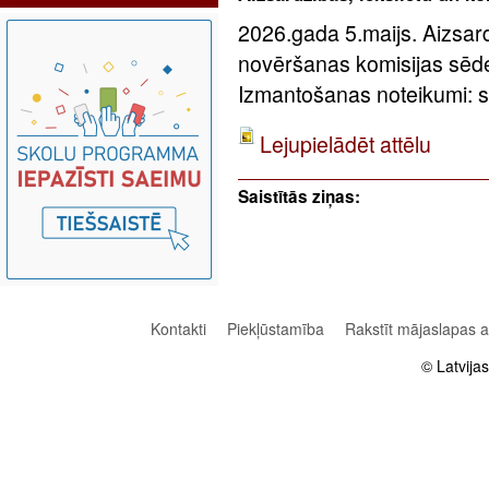
2026.gada 5.maijs. Aizsard
novēršanas komisijas sēde
Izmantošanas noteikumi: sa
Lejupielādēt attēlu
Saistītās ziņas:
Kontakti
Piekļūstamība
Rakstīt mājaslapas 
© Latvija