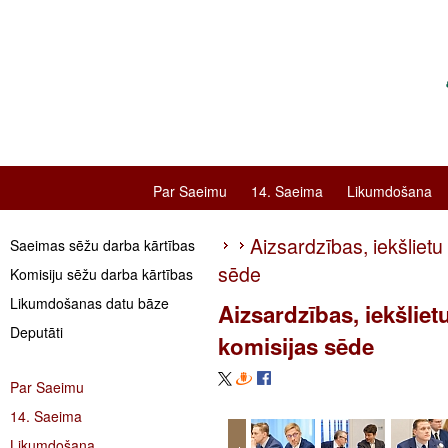
Par Saeimu
14. Saeima
Likumdošana
Aizsardzības, iekšliet
Saeimas sēžu darba kārtības
sēde
Komisiju sēžu darba kārtības
Likumdošanas datu bāze
Aizsardzības, iekšlie
Deputāti
komisijas sēde
Par Saeimu
14. Saeima
Likumdošana