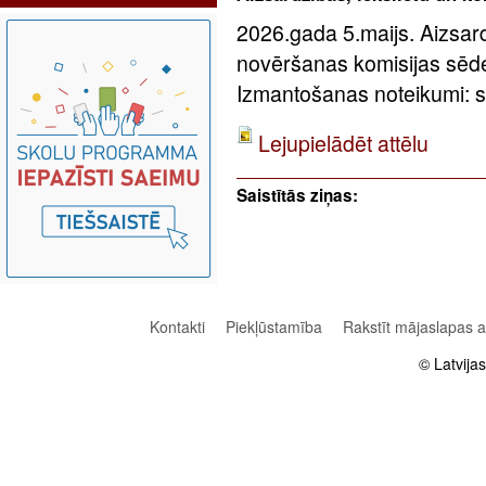
2026.gada 5.maijs. Aizsard
novēršanas komisijas sēde
Izmantošanas noteikumi: sa
Lejupielādēt attēlu
Saistītās ziņas:
Kontakti
Piekļūstamība
Rakstīt mājaslapas 
© Latvija