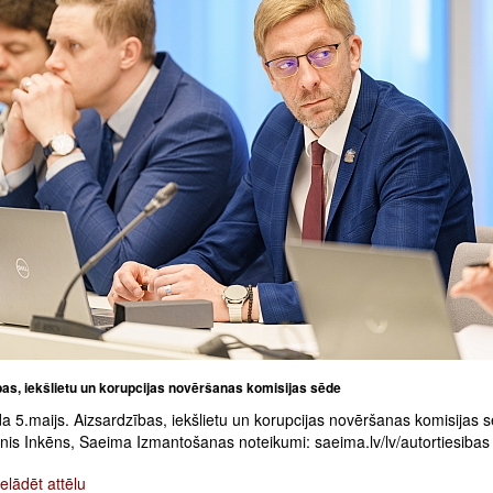
bas, iekšlietu un korupcijas novēršanas komisijas sēde
 5.maijs. Aizsardzības, iekšlietu un korupcijas novēršanas komisijas 
inis Inkēns, Saeima Izmantošanas noteikumi: saeima.lv/lv/autortiesibas
elādēt attēlu