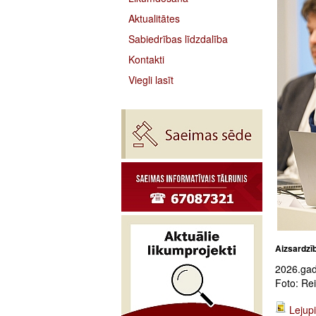
Aktualitātes
Sabiedrības līdzdalība
Kontakti
Viegli lasīt
Aizsardzī
2026.gada
Foto: Re
Lejupi