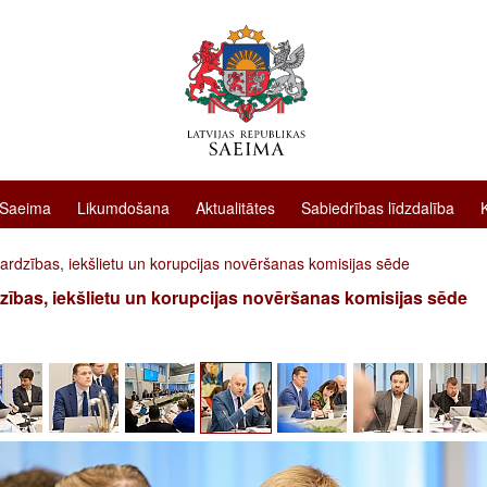
 Saeima
Likumdošana
Aktualitātes
Sabiedrības līdzdalība
ardzības, iekšlietu un korupcijas novēršanas komisijas sēde
zības, iekšlietu un korupcijas novēršanas komisijas sēde