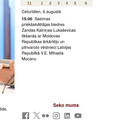
31
1
2
3
4
5
6
Ceturtdien, 6.augustā
15:00
Saeimas
priekšsēdētājas biedres
Zandas Kalniņas-Lukaševicas
tikšanās ar Moldovas
Republikas ārkārtējo un
pilnvaroto vēstnieci Latvijas
Republikā V.E. Mihaela
Mocanu
Seko mums
sēde.