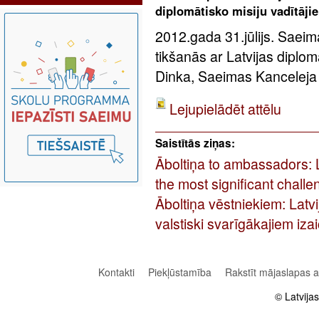
diplomātisko misiju vadītāji
2012.gada 31.jūlijs. Saei
tikšanās ar Latvijas diplom
Dinka, Saeimas Kanceleja
Lejupielādēt attēlu
Saistītās ziņas:
Āboltiņa to ambassadors: L
the most significant challe
Āboltiņa vēstniekiem: Latv
valstiski svarīgākajiem iz
Kontakti
Piekļūstamība
Rakstīt mājaslapas 
© Latvija