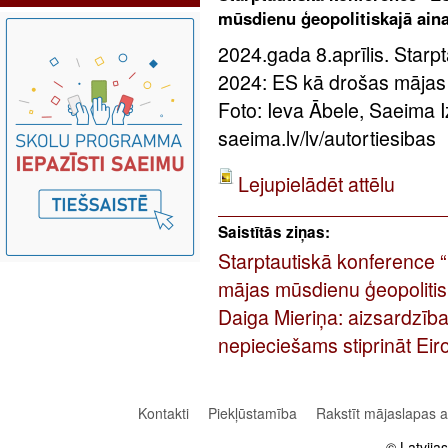
mūsdienu ģeopolitiskajā ain
2024.gada 8.aprīlis. Star
2024: ES kā drošas mājas 
Foto: Ieva Ābele, Saeima 
saeima.lv/lv/autortiesibas
Lejupielādēt attēlu
Saistītās ziņas:
Starptautiskā konference
mājas mūsdienu ģeopolitis
Daiga Mieriņa: aizsardzība
nepieciešams stiprināt Eir
Kontakti
Piekļūstamība
Rakstīt mājaslapas 
© Latvija