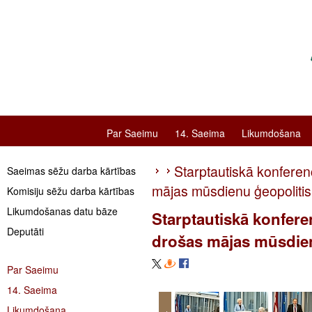
Par Saeimu
14. Saeima
Likumdošana
Starptautiskā konfere
Saeimas sēžu darba kārtības
mājas mūsdienu ģeopolitis
Komisiju sēžu darba kārtības
Likumdošanas datu bāze
Starptautiskā konfer
Deputāti
drošas mājas mūsdien
Par Saeimu
14. Saeima
Likumdošana