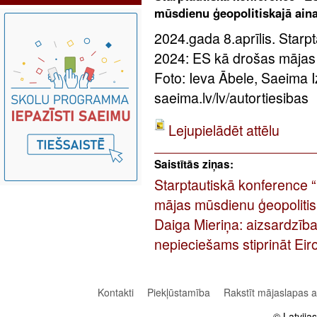
mūsdienu ģeopolitiskajā ain
2024.gada 8.aprīlis. Star
2024: ES kā drošas mājas 
Foto: Ieva Ābele, Saeima 
saeima.lv/lv/autortiesibas
Lejupielādēt attēlu
Saistītās ziņas:
Starptautiskā konference
mājas mūsdienu ģeopolitis
Daiga Mieriņa: aizsardzība
nepieciešams stiprināt Eir
Kontakti
Piekļūstamība
Rakstīt mājaslapas 
© Latvija