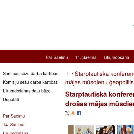
Par Saeimu
14. Saeima
Likumdošana
Starptautiskā konfere
Saeimas sēžu darba kārtības
mājas mūsdienu ģeopolitis
Komisiju sēžu darba kārtības
Likumdošanas datu bāze
Starptautiskā konfer
Deputāti
drošas mājas mūsdien
Par Saeimu
14. Saeima
Likumdošana