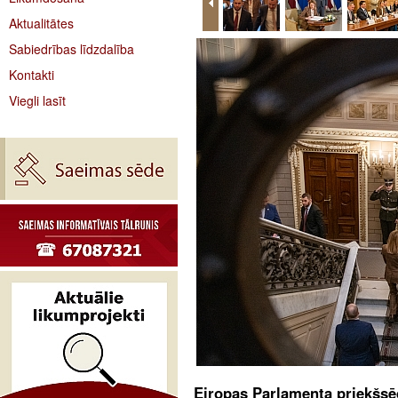
Aktualitātes
Sabiedrības līdzdalība
Kontakti
Viegli lasīt
Eiropas Parlamenta priekšsēd