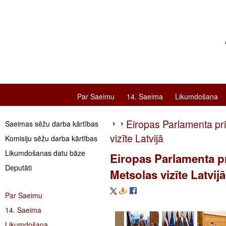
Par Saeimu
14. Saeima
Likumdošana
Eiropas Parlamenta pr
Saeimas sēžu darba kārtības
vizīte Latvijā
Komisiju sēžu darba kārtības
Likumdošanas datu bāze
Eiropas Parlamenta p
Deputāti
Metsolas vizīte Latvijā
Par Saeimu
14. Saeima
Likumdošana