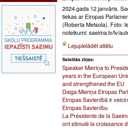
2024.gada 12.janvāris. Sa
tiekas ar Eiropas Parlame
(Roberta Metsola). Foto: 
noteikumi: saeima.lv/lv/aut
Lejupielādēt attēlu
Saistītās ziņas:
Speaker Mieriņa to Presid
years in the European Uni
and strengthened the EU
Daiga Mieriņa Eiropas Par
Eiropas Savienībā ir veicin
Eiropas Savienību
La Présidente de la Saeim
ont stimulé la croissance d