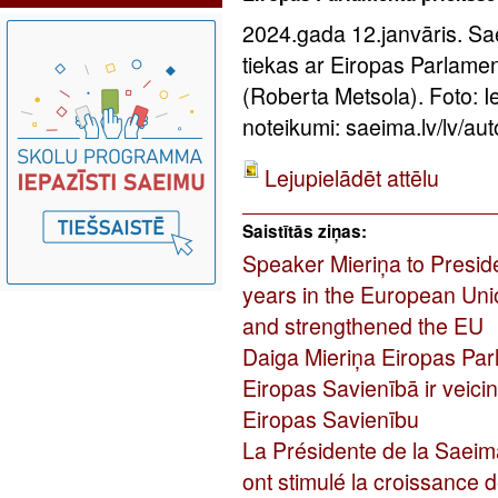
2024.gada 12.janvāris. Sa
tiekas ar Eiropas Parlame
(Roberta Metsola). Foto: 
noteikumi: saeima.lv/lv/aut
Lejupielādēt attēlu
Saistītās ziņas:
Speaker Mieriņa to Presid
years in the European Uni
and strengthened the EU
Daiga Mieriņa Eiropas Par
Eiropas Savienībā ir veicin
Eiropas Savienību
La Présidente de la Saeim
ont stimulé la croissance d