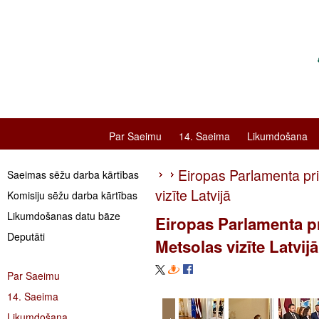
Par Saeimu
14. Saeima
Likumdošana
Eiropas Parlamenta pr
Saeimas sēžu darba kārtības
vizīte Latvijā
Komisiju sēžu darba kārtības
Likumdošanas datu bāze
Eiropas Parlamenta p
Deputāti
Metsolas vizīte Latvijā
Par Saeimu
14. Saeima
Likumdošana