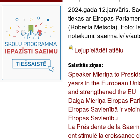
2024.gada 12.janvāris. Sa
tiekas ar Eiropas Parlame
(Roberta Metsola). Foto: 
noteikumi: saeima.lv/lv/aut
Lejupielādēt attēlu
Saistītās ziņas:
Speaker Mieriņa to Presid
years in the European Uni
and strengthened the EU
Daiga Mieriņa Eiropas Par
Eiropas Savienībā ir veicin
Eiropas Savienību
La Présidente de la Saeim
ont stimulé la croissance d