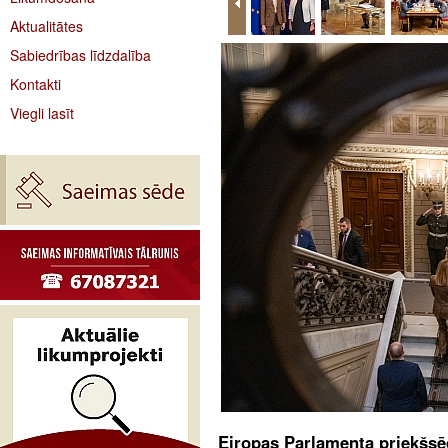
Aktualitātes
Sabiedrības līdzdalība
Kontakti
Viegli lasīt
Eiropas Parlamenta priekšsēd