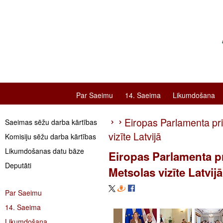
Par Saeimu
14. Saeima
Likumdošana
Eiropas Parlamenta pr
Saeimas sēžu darba kārtības
vizīte Latvijā
Komisiju sēžu darba kārtības
Likumdošanas datu bāze
Eiropas Parlamenta p
Deputāti
Metsolas vizīte Latvijā
Par Saeimu
14. Saeima
Likumdošana