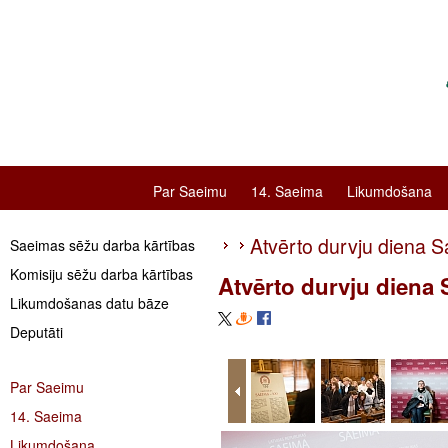
Par Saeimu
14. Saeima
Likumdošana
Atvērto durvju diena 
Saeimas sēžu darba kārtības
Komisiju sēžu darba kārtības
Atvērto durvju diena
Likumdošanas datu bāze
Deputāti
Par Saeimu
14. Saeima
Likumdošana