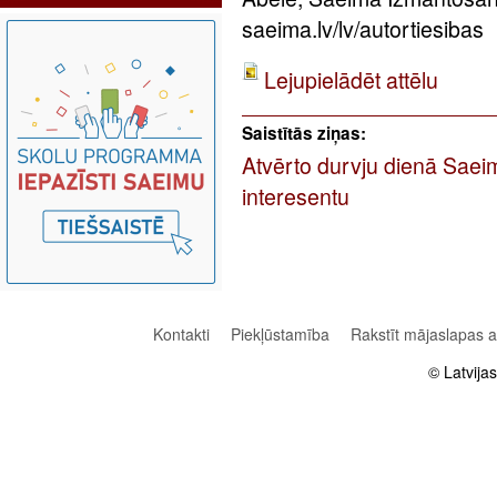
saeima.lv/lv/autortiesibas
Lejupielādēt attēlu
Saistītās ziņas:
Atvērto durvju dienā Saei
interesentu
Kontakti
Piekļūstamība
Rakstīt mājaslapas 
© Latvija