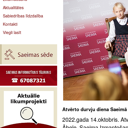
Aktualitātes
Sabiedrības līdzdalība
Kontakti
Viegli lasīt
Atvērto durvju diena Saeimā
2022.gada 14.oktobris. Atv
Ābele, Saeima Izmantošan