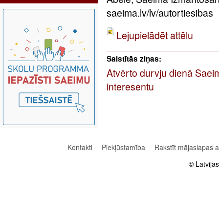
saeima.lv/lv/autortiesibas
Lejupielādēt attēlu
Saistītās ziņas:
Atvērto durvju dienā Saei
interesentu
Kontakti
Piekļūstamība
Rakstīt mājaslapas 
© Latvija