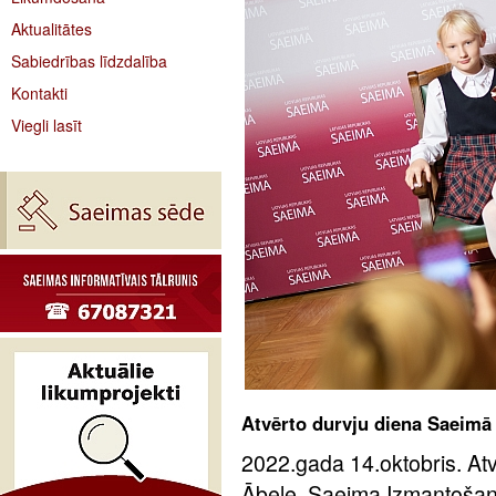
Aktualitātes
Sabiedrības līdzdalība
Kontakti
Viegli lasīt
Atvērto durvju diena Saeimā
2022.gada 14.oktobris. Atv
Ābele, Saeima Izmantošan