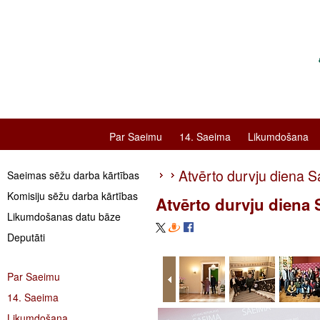
Par Saeimu
14. Saeima
Likumdošana
Atvērto durvju diena 
Saeimas sēžu darba kārtības
Komisiju sēžu darba kārtības
Atvērto durvju diena
Likumdošanas datu bāze
Deputāti
Par Saeimu
14. Saeima
Likumdošana