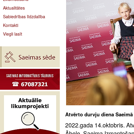
Aktualitātes
Sabiedrības līdzdalība
Kontakti
Viegli lasīt
Atvērto durvju diena Saeimā
2022.gada 14.oktobris. Atv
Ābele, Saeima Izmantošan