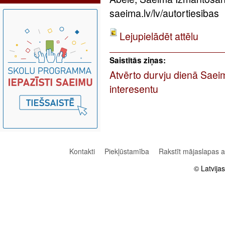
saeima.lv/lv/autortiesibas
Lejupielādēt attēlu
Saistītās ziņas:
Atvērto durvju dienā Saei
interesentu
Kontakti
Piekļūstamība
Rakstīt mājaslapas 
© Latvija