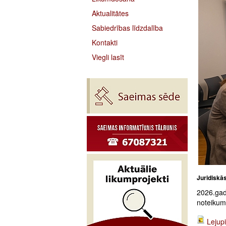
Aktualitātes
Sabiedrības līdzdalība
Kontakti
Viegli lasīt
Juridiskā
2026.gad
noteikumi
Lejupi