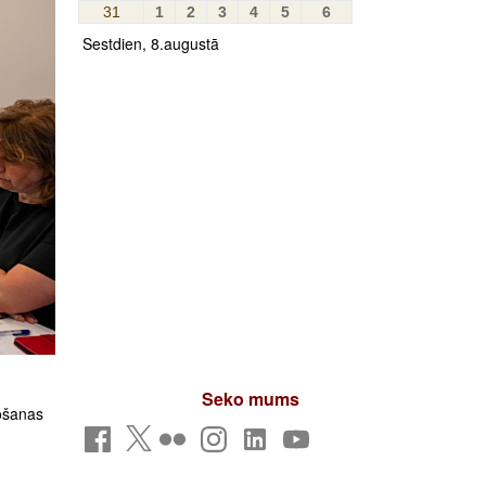
31
1
2
3
4
5
6
Sestdien, 8.augustā
Seko mums
tošanas