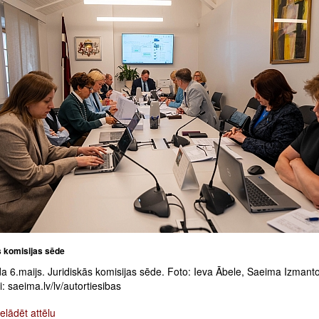
s komisijas sēde
a 6.maijs. Juridiskās komisijas sēde. Foto: Ieva Ābele, Saeima Izman
: saeima.lv/lv/autortiesibas
elādēt attēlu