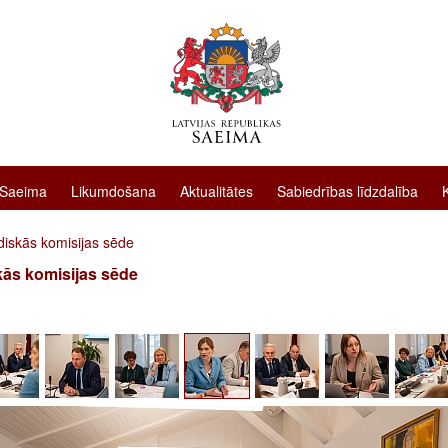
 Saeima
Likumdošana
Aktualitātes
Sabiedrības līdzdalība
diskās komisijas sēde
kās komisijas sēde